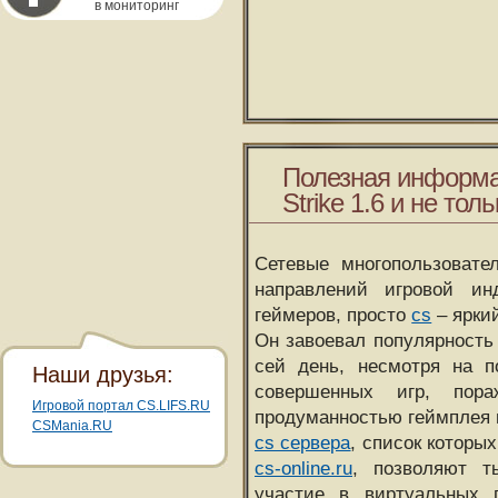
в мониторинг
Полезная информа
Strike 1.6 и не толь
Сетевые многопользовате
направлений игровой и
геймеров, просто
cs
– ярки
Он завоевал популярность 
сей день, несмотря на 
Наши друзья:
совершенных игр, пора
Игровой портал CS.LIFS.RU
продуманностью геймплея 
CSMania.RU
cs сервера
, список которы
cs-online.ru
, позволяют т
участие в виртуальных п