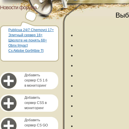
Новости форума
Выб
Publicua 24/7 Chernovci 17+
Элитный сервер 18+
Школоте не понять 68+
Obnx [myac]
Cs Aktobe Gor94bie Tt
Добавить
сервер CS 1.6
в мониторинг
Добавить
сервер CSS в
мониторинг
Добавить
сервер CS GO