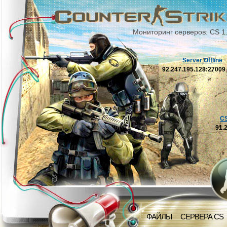
Мониторинг серверов: CS 1
Server Offline
92.247.195.128:2700
C
91.
ФАЙЛЫ
СЕРВЕРА CS