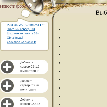
Новости форума
Выб
Publicua 24/7 Chernovci 17+
Элитный сервер 18+
Школоте не понять 68+
Obnx [myac]
Cs Aktobe Gor94bie Tt
Добавить
сервер CS 1.6
в мониторинг
Добавить
сервер CSS в
мониторинг
Добавить
сервер CS GO