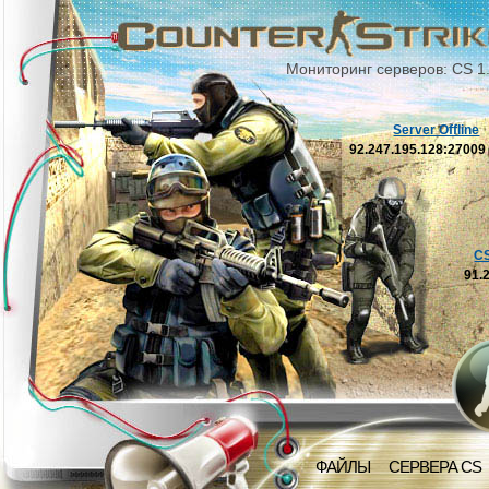
Мониторинг серверов: CS 1
Server Offline
92.247.195.128:2700
C
91.
ФАЙЛЫ
СЕРВЕРА CS