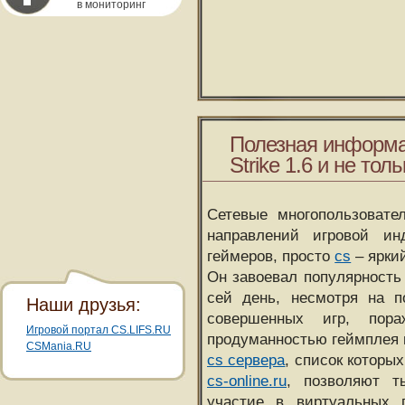
в мониторинг
Полезная информа
Strike 1.6 и не толь
Сетевые многопользовате
направлений игровой и
геймеров, просто
cs
– ярки
Он завоевал популярность 
сей день, несмотря на 
Наши друзья:
совершенных игр, пора
Игровой портал CS.LIFS.RU
продуманностью геймплея 
CSMania.RU
cs сервера
, список которы
cs-online.ru
, позволяют т
участие в виртуальных п