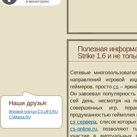
в мониторинг
Полезная информа
Strike 1.6 и не толь
Сетевые многопользовате
направлений игровой и
геймеров, просто
cs
– ярки
Он завоевал популярность 
сей день, несмотря на 
Наши друзья:
совершенных игр, пора
Игровой портал CS.LIFS.RU
продуманностью геймплея 
CSMania.RU
cs сервера
, список которы
cs-online.ru
, позволяют т
участие в виртуальных п