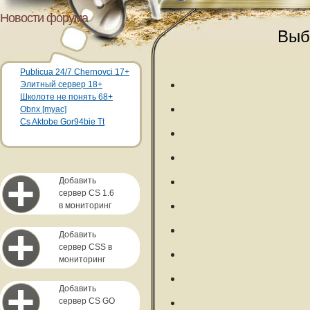
Новости форума
Выб
Publicua 24/7 Chernovci 17+
Элитный сервер 18+
Школоте не понять 68+
Obnx [myac]
Cs Aktobe Gor94bie Tt
Добавить
сервер CS 1.6
в мониторинг
Добавить
сервер CSS в
мониторинг
Добавить
сервер CS GO