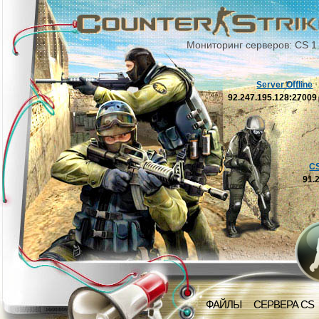
Мониторинг серверов: CS 1
Server Offline
92.247.195.128:2700
C
91.
ФАЙЛЫ
СЕРВЕРА CS