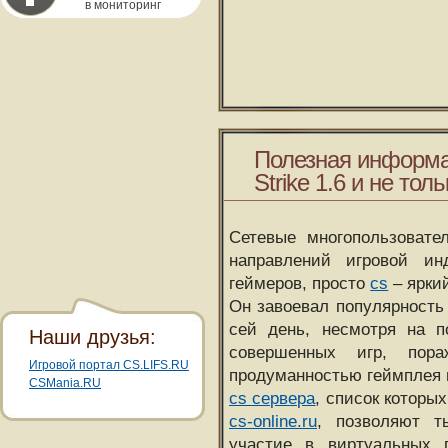
в мониторинг
Полезная информа
Strike 1.6 и не толь
Сетевые многопользовате
направлений игровой и
геймеров, просто
cs
– ярки
Он завоевал популярность 
сей день, несмотря на 
Наши друзья:
совершенных игр, пора
Игровой портал CS.LIFS.RU
продуманностью геймплея 
CSMania.RU
cs сервера
, список которы
cs-online.ru
, позволяют т
участие в виртуальных п