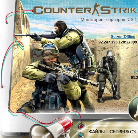
Мониторинг серверов: CS 1
Server Offline
92.247.195.128:2700
C
91.
ФАЙЛЫ
СЕРВЕРА CS