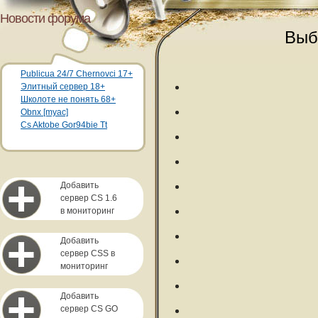
Новости форума
Выб
Publicua 24/7 Chernovci 17+
Элитный сервер 18+
Школоте не понять 68+
Obnx [myac]
Cs Aktobe Gor94bie Tt
Добавить
сервер CS 1.6
в мониторинг
Добавить
сервер CSS в
мониторинг
Добавить
сервер CS GO