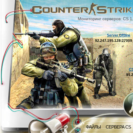
Мониторинг серверов: CS 1
Server Offline
92.247.195.128:2700
C
91.
ФАЙЛЫ
СЕРВЕРА CS