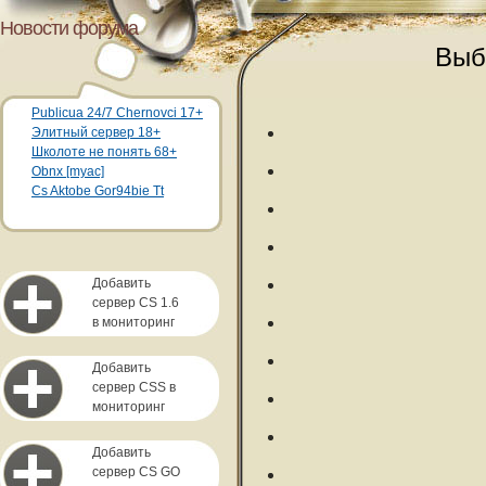
Новости форума
Выб
Publicua 24/7 Chernovci 17+
Элитный сервер 18+
Школоте не понять 68+
Obnx [myac]
Cs Aktobe Gor94bie Tt
Добавить
сервер CS 1.6
в мониторинг
Добавить
сервер CSS в
мониторинг
Добавить
сервер CS GO