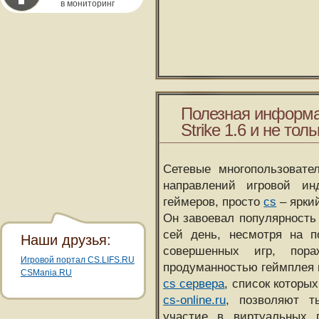
в мониторинг
Полезная информа
Strike 1.6 и не толь
Сетевые многопользовате
направлений игровой и
геймеров, просто
cs
– ярки
Он завоевал популярность 
сей день, несмотря на 
Наши друзья:
совершенных игр, пора
Игровой портал CS.LIFS.RU
продуманностью геймплея 
CSMania.RU
cs сервера
, список которы
cs-online.ru
, позволяют т
участие в виртуальных п