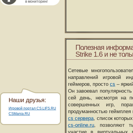
в мониторинг
Полезная информа
Strike 1.6 и не толь
Сетевые многопользовате
направлений игровой и
геймеров, просто
cs
– ярки
Он завоевал популярность 
сей день, несмотря на 
Наши друзья:
совершенных игр, пора
Игровой портал CS.LIFS.RU
продуманностью геймплея 
CSMania.RU
cs сервера
, список которы
cs-online.ru
, позволяют т
участие в виртуальных п