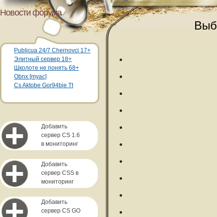
Новости форума
Выб
Publicua 24/7 Chernovci 17+
Элитный сервер 18+
Школоте не понять 68+
Obnx [myac]
Cs Aktobe Gor94bie Tt
Добавить
сервер CS 1.6
в мониторинг
Добавить
сервер CSS в
мониторинг
Добавить
сервер CS GO