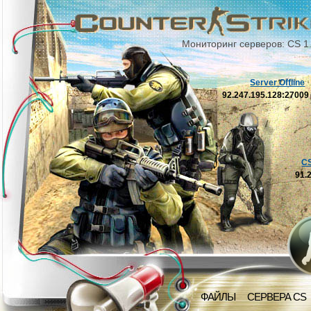
Мониторинг серверов: CS 1
Server Offline
92.247.195.128:2700
C
91.
ФАЙЛЫ
СЕРВЕРА CS