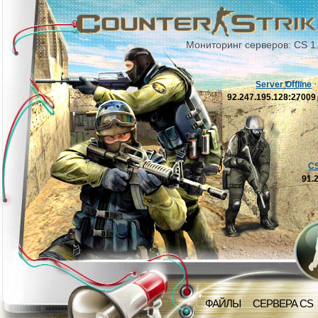
Мониторинг серверов: CS 1
Server Offline
92.247.195.128:2700
C
91.
ФАЙЛЫ
СЕРВЕРА CS