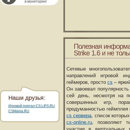
в мониторинг
Полезная информа
Strike 1.6 и не толь
Сетевые многопользовате
направлений игровой и
геймеров, просто
cs
– ярки
Он завоевал популярность 
сей день, несмотря на 
Наши друзья:
совершенных игр, пора
Игровой портал CS.LIFS.RU
продуманностью геймплея 
CSMania.RU
cs сервера
, список которы
cs-online.ru
, позволяют т
участие в виртуальных п