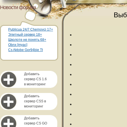
Новости форума
Выб
Publicua 24/7 Chernovci 17+
Элитный сервер 18+
Школоте не понять 68+
Obnx [myac]
Cs Aktobe Gor94bie Tt
Добавить
сервер CS 1.6
в мониторинг
Добавить
сервер CSS в
мониторинг
Добавить
сервер CS GO