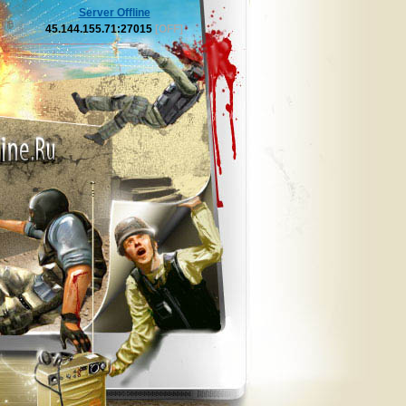
Server Offline
45.144.155.71:27015
[OFF]