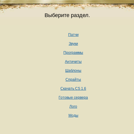
Выберите раздел.
Патчи
Звуки
Программы
Античиты
Шаблоны
Спрайты
Скачать CS 1.6
Готовые сервера
Лого
Моды