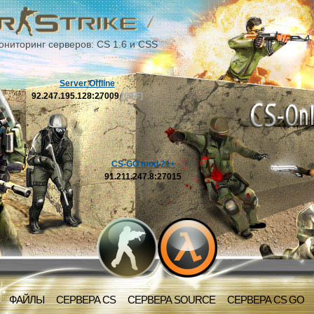
ониторинг серверов: CS 1.6 и CSS
Server Offline
92.247.195.128:27009
[OFF]
CS-GO mod 21+
91.211.247.8:27015
ФАЙЛЫ
СЕРВЕРА CS
СЕРВЕРА SOURCE
СЕРВЕРА CS GO