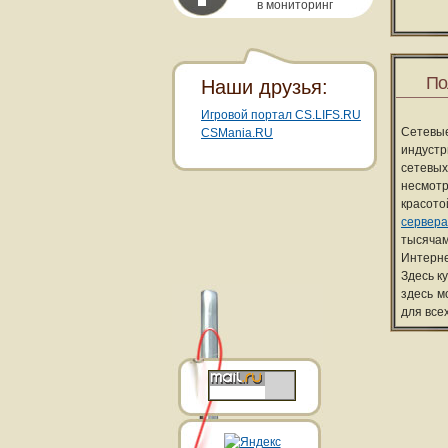
в мониторинг
По
Наши друзья:
Игровой портал CS.LIFS.RU
Сетевы
CSMania.RU
индуст
сетевых
несмотр
красот
сервера
тысячам
Интерне
Здесь к
здесь м
для все