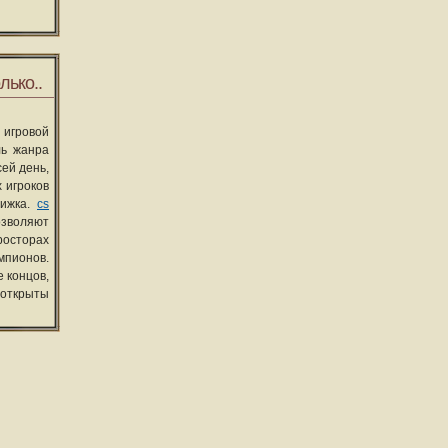
лько..
 игровой
ль жанра
сей день,
 игроков
вижка.
cs
озволяют
росторах
мпионов.
 концов,
 открыты