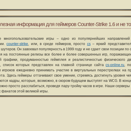
лезная информация для геймеров Counter-Strike 1.6 и не то
е многопользовательские игры – одно из популярнейших направлений
рии.
counter-strike
, или, в среде геймеров, просто
cs
– яркий представите
 шутеров. Он завоевал популярность в 1999 году и не сдает свои позиции по 
я на постоянные релизы все более и более совершенных игр, поражающих
ой графики, продуманностью геймплея и реалистичностью физического д
, список которых представлен на главной странице сайта
cs-online.ru
, п
 игроков ежедневно принимать участие в виртуальных перестрелках на п
та. Здесь геймеры оттачивают свое умение, стремясь достигнуть уровня че
уются кадры, которые, возможно, в скором будущем выступят на WCG. В конце
ожно просто расслабиться, проведя пару-тройку часов в игре. Наши серверы
х фанатов этой великой игры.