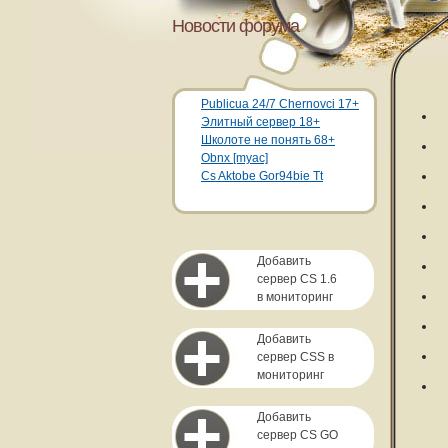
Новости форума
Publicua 24/7 Chernovci 17+
Элитный сервер 18+
Школоте не понять 68+
Obnx [myac]
Cs Aktobe Gor94bie Tt
Добавить
сервер CS 1.6
в мониторинг
Добавить
сервер CSS в
мониторинг
Добавить
сервер CS GO