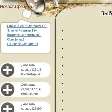
Новости форума
Выб
Publicua 24/7 Chernovci 17+
Элитный сервер 18+
Школоте не понять 68+
Obnx [myac]
Cs Aktobe Gor94bie Tt
Добавить
сервер CS 1.6
в мониторинг
Добавить
сервер CSS в
мониторинг
Добавить
сервер CS GO