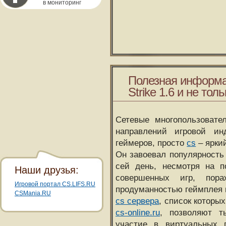
в мониторинг
Полезная информа
Strike 1.6 и не толь
Сетевые многопользовате
направлений игровой и
геймеров, просто
cs
– ярки
Он завоевал популярность 
сей день, несмотря на 
Наши друзья:
совершенных игр, пора
Игровой портал CS.LIFS.RU
продуманностью геймплея 
CSMania.RU
cs сервера
, список которы
cs-online.ru
, позволяют т
участие в виртуальных п