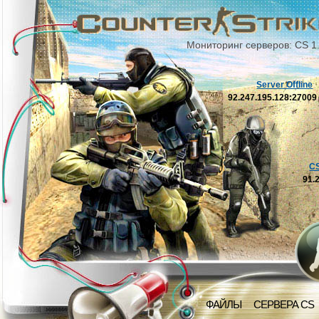
Мониторинг серверов: CS 1
Server Offline
92.247.195.128:2700
C
91.
ФАЙЛЫ
СЕРВЕРА CS