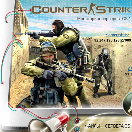
Мониторинг серверов: CS 1
Server Offline
92.247.195.128:2700
C
91.
ФАЙЛЫ
СЕРВЕРА CS