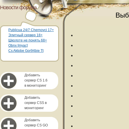
Новости форума
Выб
Publicua 24/7 Chernovci 17+
Элитный сервер 18+
Школоте не понять 68+
Obnx [myac]
Cs Aktobe Gor94bie Tt
Добавить
сервер CS 1.6
в мониторинг
Добавить
сервер CSS в
мониторинг
Добавить
сервер CS GO