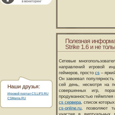
в мониторинг
Полезная информа
Strike 1.6 и не толь
Сетевые многопользовате
направлений игровой и
геймеров, просто
cs
– ярки
Он завоевал популярность 
сей день, несмотря на 
Наши друзья:
совершенных игр, пора
Игровой портал CS.LIFS.RU
продуманностью геймплея 
CSMania.RU
cs сервера
, список которы
cs-online.ru
, позволяют т
участие в виртуальных п