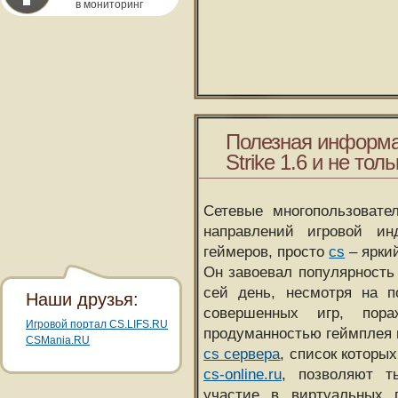
в мониторинг
Полезная информа
Strike 1.6 и не толь
Сетевые многопользовате
направлений игровой и
геймеров, просто
cs
– ярки
Он завоевал популярность 
сей день, несмотря на 
Наши друзья:
совершенных игр, пора
Игровой портал CS.LIFS.RU
продуманностью геймплея 
CSMania.RU
cs сервера
, список которы
cs-online.ru
, позволяют т
участие в виртуальных п