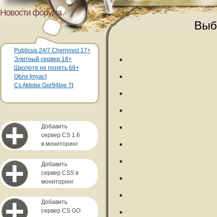
Новости форума
Выб
Publicua 24/7 Chernovci 17+
Элитный сервер 18+
Школоте не понять 68+
Obnx [myac]
Cs Aktobe Gor94bie Tt
Добавить
сервер CS 1.6
в мониторинг
Добавить
сервер CSS в
мониторинг
Добавить
сервер CS GO