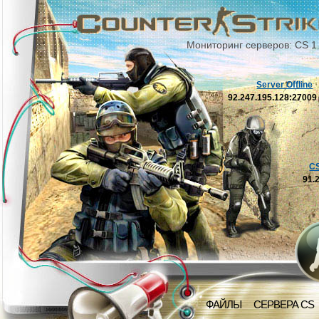
Мониторинг серверов: CS 1
Server Offline
92.247.195.128:2700
C
91.
ФАЙЛЫ
СЕРВЕРА CS