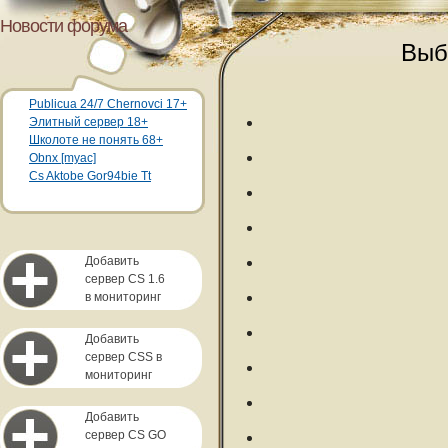
Новости форума
Выб
Publicua 24/7 Chernovci 17+
Элитный сервер 18+
Школоте не понять 68+
Obnx [myac]
Cs Aktobe Gor94bie Tt
Добавить
сервер CS 1.6
в мониторинг
Добавить
сервер CSS в
мониторинг
Добавить
сервер CS GO