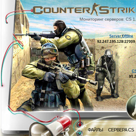
Мониторинг серверов: CS 1
Server Offline
92.247.195.128:2700
C
91.
ФАЙЛЫ
СЕРВЕРА CS