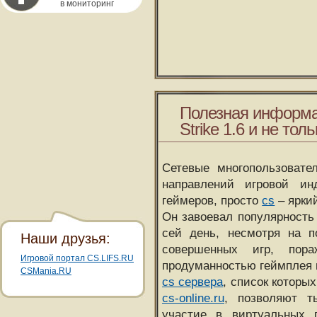
в мониторинг
Полезная информа
Strike 1.6 и не толь
Сетевые многопользовате
направлений игровой и
геймеров, просто
cs
– ярки
Он завоевал популярность 
сей день, несмотря на 
Наши друзья:
совершенных игр, пора
Игровой портал CS.LIFS.RU
продуманностью геймплея 
CSMania.RU
cs сервера
, список которы
cs-online.ru
, позволяют т
участие в виртуальных п