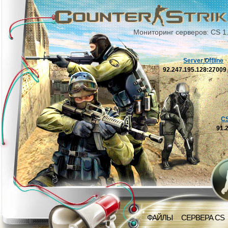
Мониторинг серверов: CS 1
Server Offline
92.247.195.128:2700
C
91.
ФАЙЛЫ
СЕРВЕРА CS