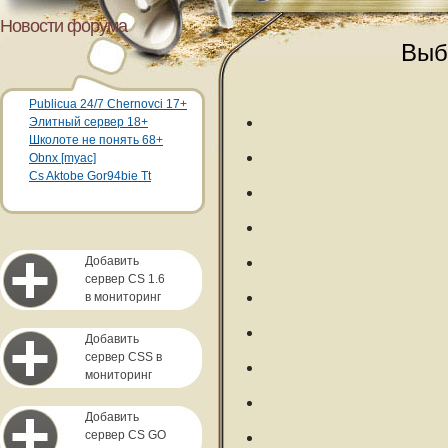
Новости форума
Выб
Publicua 24/7 Chernovci 17+
Элитный сервер 18+
Школоте не понять 68+
Obnx [myac]
Cs Aktobe Gor94bie Tt
Добавить
сервер CS 1.6
в мониторинг
Добавить
сервер CSS в
мониторинг
Добавить
сервер CS GO