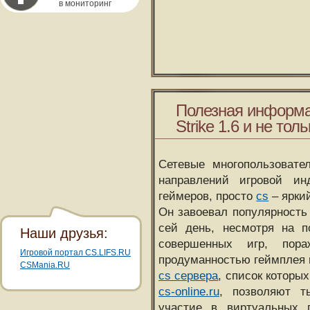
в мониторинг
Полезная информа
Strike 1.6 и не толь
Сетевые многопользовате
направлений игровой и
геймеров, просто
cs
– ярки
Он завоевал популярность 
сей день, несмотря на 
Наши друзья:
совершенных игр, пора
Игровой портал CS.LIFS.RU
продуманностью геймплея 
CSMania.RU
cs сервера
, список которы
cs-online.ru
, позволяют т
участие в виртуальных п