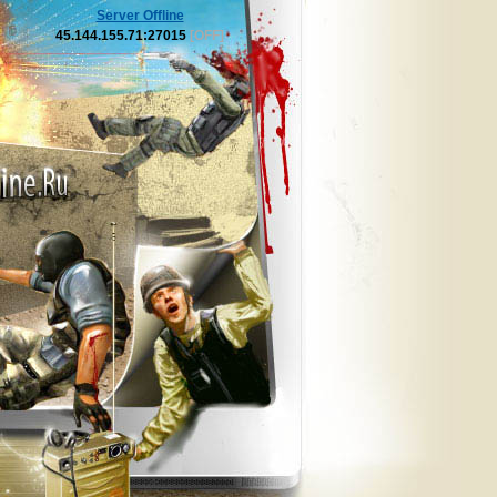
Server Offline
45.144.155.71:27015
[OFF]