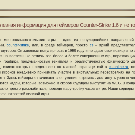
лезная информация для геймеров Counter-Strike 1.6 и не то
е многопользовательские игры – одно из популярнейших направлений
рии.
counter-strike
, или, в среде геймеров, просто
cs
– яркий представите
 шутеров. Он завоевал популярность в 1999 году и не сдает свои позиции по 
я на постоянные релизы все более и более совершенных игр, поражающих
ой графики, продуманностью геймплея и реалистичностью физического д
, список которых представлен на главной странице сайта
cs-online.ru
, п
 игроков ежедневно принимать участие в виртуальных перестрелках на п
та. Здесь геймеры оттачивают свое умение, стремясь достигнуть уровня че
уются кадры, которые, возможно, в скором будущем выступят на WCG. В конце
ожно просто расслабиться, проведя пару-тройку часов в игре. Наши серверы
х фанатов этой великой игры.