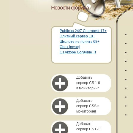
Новости форума
Publicua 24/7 Chernovci 17+
Элитный сервер 18+
Школоте не понять 68+
Obnx [myac]
Cs Aktobe Gor94bie Tt
Добавить
сервер CS 1.6
в мониторинг
Добавить
сервер CSS в
мониторинг
Добавить
сервер CS GO