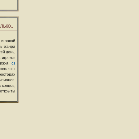
лько..
 игровой
ль жанра
сей день,
 игроков
вижка.
cs
озволяют
росторах
мпионов.
 концов,
 открыты