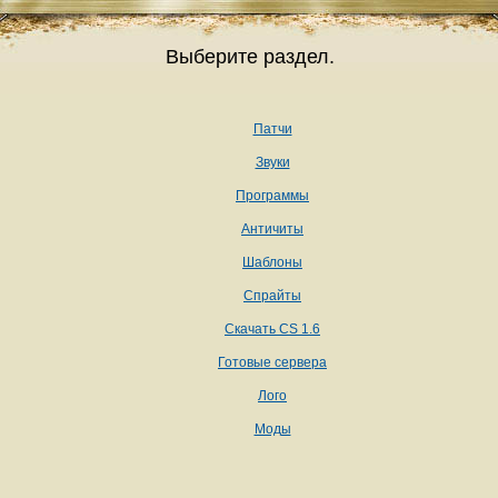
Выберите раздел.
Патчи
Звуки
Программы
Античиты
Шаблоны
Спрайты
Скачать CS 1.6
Готовые сервера
Лого
Моды