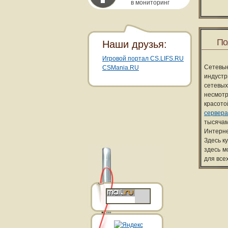
в мониторинг
По
Наши друзья:
Игровой портал CS.LIFS.RU
Сетевы
CSMania.RU
индуст
сетевых
несмотр
красот
сервера
тысячам
Интерне
Здесь к
здесь м
для все