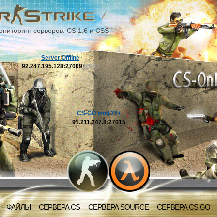
ониторинг серверов: CS 1.6 и CSS
Server Offline
92.247.195.128:27009
[OFF]
CS-GO mod 21+
91.211.247.8:27015
ФАЙЛЫ
СЕРВЕРА CS
СЕРВЕРА SOURCE
СЕРВЕРА CS GO