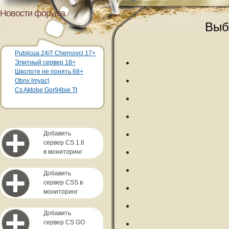
Новости форума
Выб
Publicua 24/7 Chernovci 17+
Элитный сервер 18+
Школоте не понять 68+
Obnx [myac]
Cs Aktobe Gor94bie Tt
Добавить
сервер CS 1.6
в мониторинг
Добавить
сервер CSS в
мониторинг
Добавить
сервер CS GO