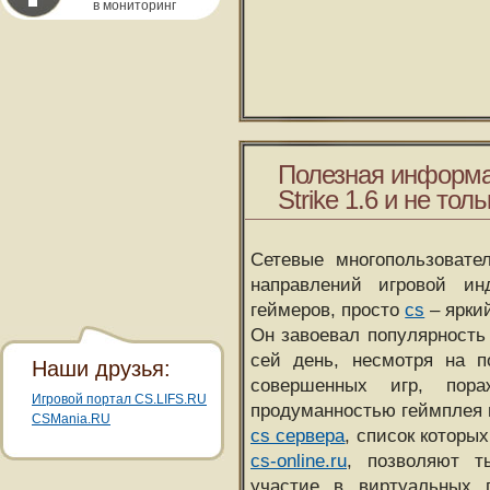
в мониторинг
Полезная информа
Strike 1.6 и не толь
Сетевые многопользовате
направлений игровой и
геймеров, просто
cs
– ярки
Он завоевал популярность 
сей день, несмотря на 
Наши друзья:
совершенных игр, пора
Игровой портал CS.LIFS.RU
продуманностью геймплея 
CSMania.RU
cs сервера
, список которы
cs-online.ru
, позволяют т
участие в виртуальных п