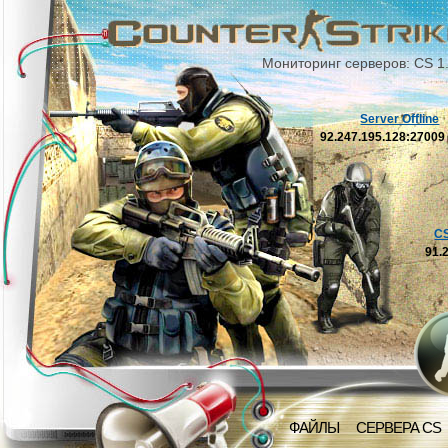
Мониторинг серверов: CS 1
Server Offline
92.247.195.128:2700
C
91.
ФАЙЛЫ
СЕРВЕРА CS