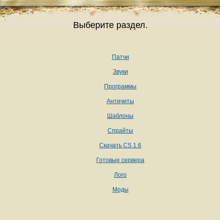
Выберите раздел.
Патчи
Звуки
Программы
Античиты
Шаблоны
Спрайты
Скачать CS 1.6
Готовые сервера
Лого
Моды