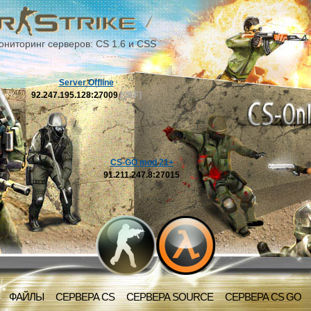
ониторинг серверов: CS 1.6 и CSS
Server Offline
92.247.195.128:27009
[OFF]
CS-GO mod 21+
91.211.247.8:27015
ФАЙЛЫ
СЕРВЕРА CS
СЕРВЕРА SOURCE
СЕРВЕРА CS GO