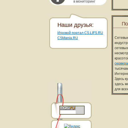
в мониторинг
По
Наши друзья:
Игровой портал CS.LIFS.RU
Сетевы
CSMania.RU
индуст
сетевых
несмотр
красот
сервера
тысячам
Интерне
Здесь к
здесь м
для все