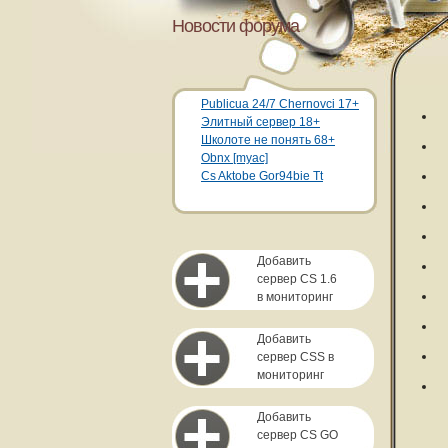
Новости форума
Publicua 24/7 Chernovci 17+
Элитный сервер 18+
Школоте не понять 68+
Obnx [myac]
Cs Aktobe Gor94bie Tt
Добавить
сервер CS 1.6
в мониторинг
Добавить
сервер CSS в
мониторинг
Добавить
сервер CS GO