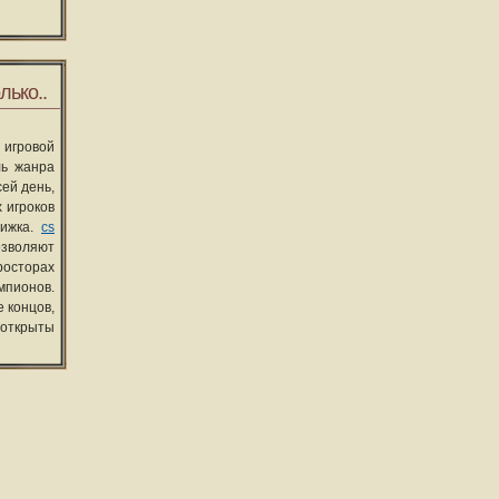
лько..
 игровой
ль жанра
сей день,
 игроков
вижка.
cs
озволяют
росторах
мпионов.
 концов,
 открыты