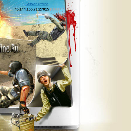
Server Offline
45.144.155.71:27015
[OFF]