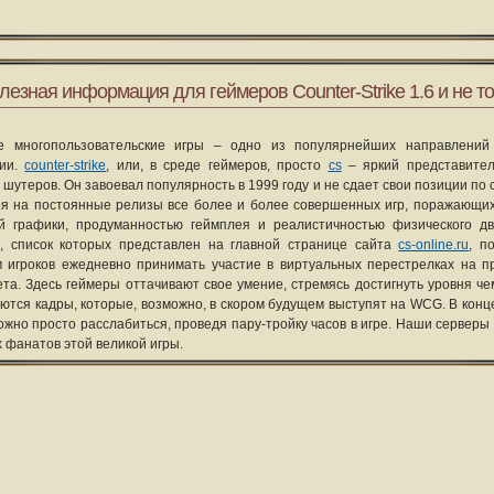
лезная информация для геймеров Counter-Strike 1.6 и не то
е многопользовательские игры – одно из популярнейших направлений
рии.
counter-strike
, или, в среде геймеров, просто
cs
– яркий представите
 шутеров. Он завоевал популярность в 1999 году и не сдает свои позиции по 
я на постоянные релизы все более и более совершенных игр, поражающих
ой графики, продуманностью геймплея и реалистичностью физического д
, список которых представлен на главной странице сайта
cs-online.ru
, п
 игроков ежедневно принимать участие в виртуальных перестрелках на п
та. Здесь геймеры оттачивают свое умение, стремясь достигнуть уровня че
уются кадры, которые, возможно, в скором будущем выступят на WCG. В конце
ожно просто расслабиться, проведя пару-тройку часов в игре. Наши серверы
х фанатов этой великой игры.