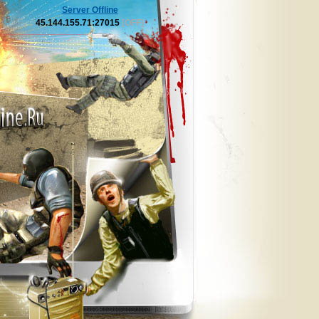
Server Offline
45.144.155.71:27015
[OFF]