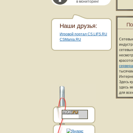
в мониторинг
По
Наши друзья:
Игровой портал CS.LIFS.RU
Сетевы
CSMania.RU
индуст
сетевых
несмотр
красот
сервера
тысячам
Интерне
Здесь к
здесь м
для все