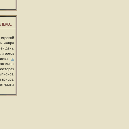
лько..
 игровой
ль жанра
сей день,
 игроков
вижка.
cs
озволяют
росторах
мпионов.
 концов,
 открыты