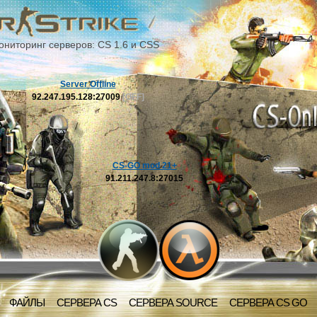
ониторинг серверов: CS 1.6 и CSS
Server Offline
92.247.195.128:27009
[OFF]
CS-GO mod 21+
91.211.247.8:27015
ФАЙЛЫ
СЕРВЕРА CS
СЕРВЕРА SOURCE
СЕРВЕРА CS GO