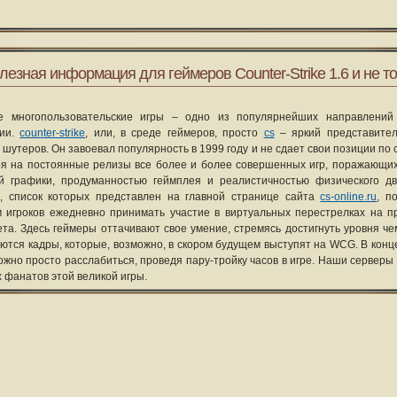
лезная информация для геймеров Counter-Strike 1.6 и не то
е многопользовательские игры – одно из популярнейших направлений
рии.
counter-strike
, или, в среде геймеров, просто
cs
– яркий представите
 шутеров. Он завоевал популярность в 1999 году и не сдает свои позиции по 
я на постоянные релизы все более и более совершенных игр, поражающих
ой графики, продуманностью геймплея и реалистичностью физического д
, список которых представлен на главной странице сайта
cs-online.ru
, п
 игроков ежедневно принимать участие в виртуальных перестрелках на п
та. Здесь геймеры оттачивают свое умение, стремясь достигнуть уровня че
уются кадры, которые, возможно, в скором будущем выступят на WCG. В конце
ожно просто расслабиться, проведя пару-тройку часов в игре. Наши серверы
х фанатов этой великой игры.