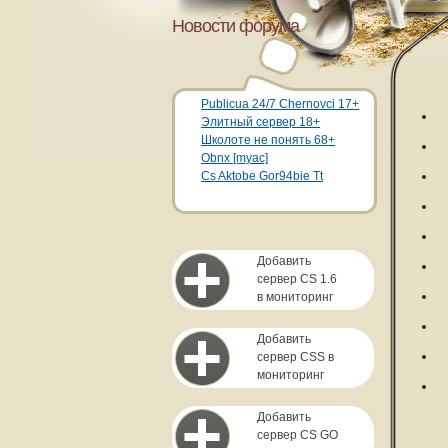
Новости форума
Publicua 24/7 Chernovci 17+
Элитный сервер 18+
Школоте не понять 68+
Obnx [myac]
Cs Aktobe Gor94bie Tt
Добавить
сервер CS 1.6
в мониторинг
Добавить
сервер CSS в
мониторинг
Добавить
сервер CS GO