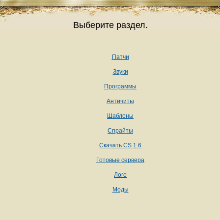
Выберите раздел.
Патчи
Звуки
Программы
Античиты
Шаблоны
Спрайты
Скачать CS 1.6
Готовые сервера
Лого
Моды