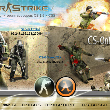
ониторинг серверов: CS 1.6 и CSS
Server Offline
92.247.195.128:27009
[OFF]
CS-GO mod 21+
91.211.247.8:27015
ФАЙЛЫ
СЕРВЕРА CS
СЕРВЕРА SOURCE
СЕРВЕРА CS GO