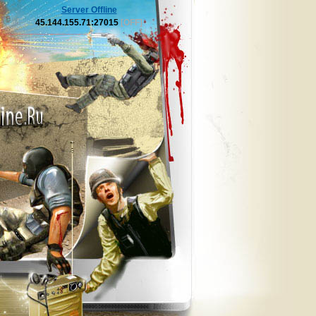
Server Offline
45.144.155.71:27015
[OFF]