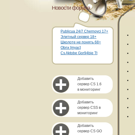
Новости форума
Publicua 24/7 Chernovci 17+
Элитный сервер 18+
Школоте не понять 68+
Obnx [myac]
Cs Aktobe Gor94bie Tt
Добавить
сервер CS 1.6
в мониторинг
Добавить
сервер CSS в
мониторинг
Добавить
сервер CS GO