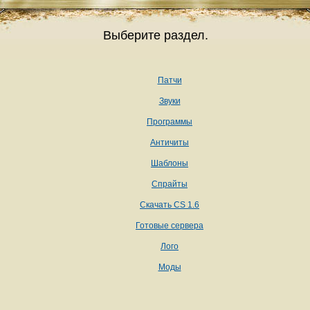
Выберите раздел.
Патчи
Звуки
Программы
Античиты
Шаблоны
Спрайты
Скачать CS 1.6
Готовые сервера
Лого
Моды