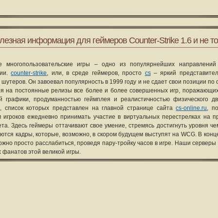
лезная информация для геймеров Counter-Strike 1.6 и не то
е многопользовательские игры – одно из популярнейших направлений
рии.
counter-strike
, или, в среде геймеров, просто
cs
– яркий представите
 шутеров. Он завоевал популярность в 1999 году и не сдает свои позиции по 
я на постоянные релизы все более и более совершенных игр, поражающих
ой графики, продуманностью геймплея и реалистичностью физического д
, список которых представлен на главной странице сайта
cs-online.ru
, п
 игроков ежедневно принимать участие в виртуальных перестрелках на п
та. Здесь геймеры оттачивают свое умение, стремясь достигнуть уровня че
уются кадры, которые, возможно, в скором будущем выступят на WCG. В конце
ожно просто расслабиться, проведя пару-тройку часов в игре. Наши серверы
х фанатов этой великой игры.