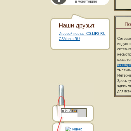
в мониторинг
По
Наши друзья:
Игровой портал CS.LIFS.RU
Сетевы
CSMania.RU
индуст
сетевых
несмотр
красот
сервера
тысячам
Интерне
Здесь к
здесь м
для все