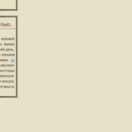
лько..
 игровой
ль жанра
сей день,
 игроков
вижка.
cs
озволяют
росторах
мпионов.
 концов,
 открыты