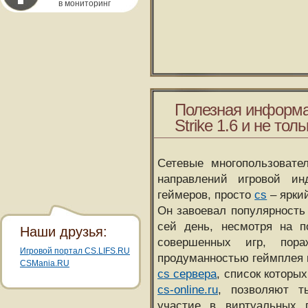
в мониторинг
Полезная информа
Strike 1.6 и не толь
Сетевые многопользовате
направлений игровой и
геймеров, просто
cs
– ярки
Он завоевал популярность 
сей день, несмотря на 
Наши друзья:
совершенных игр, пора
Игровой портал CS.LIFS.RU
продуманностью геймплея 
CSMania.RU
cs сервера
, список которы
cs-online.ru
, позволяют т
участие в виртуальных п