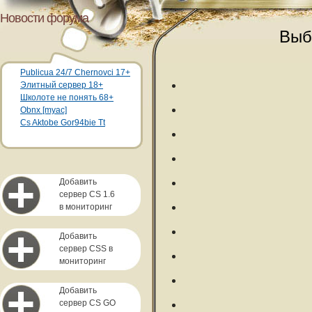
Новости форума
Выб
Publicua 24/7 Chernovci 17+
Элитный сервер 18+
Школоте не понять 68+
Obnx [myac]
Cs Aktobe Gor94bie Tt
Добавить
сервер CS 1.6
в мониторинг
Добавить
сервер CSS в
мониторинг
Добавить
сервер CS GO