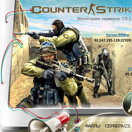
Мониторинг серверов: CS 1
Server Offline
92.247.195.128:2700
C
91.
ФАЙЛЫ
СЕРВЕРА CS