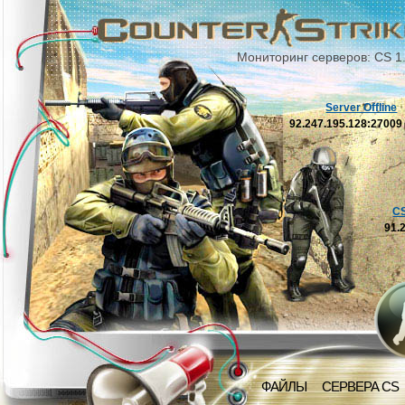
Мониторинг серверов: CS 1
Server Offline
92.247.195.128:2700
C
91.
ФАЙЛЫ
СЕРВЕРА CS