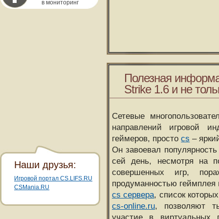
в мониторинг
Полезная информа
Strike 1.6 и не толь
Сетевые многопользовате
направлений игровой и
геймеров, просто
cs
– ярки
Он завоевал популярность 
сей день, несмотря на 
Наши друзья:
совершенных игр, пора
Игровой портал CS.LIFS.RU
продуманностью геймплея 
CSMania.RU
cs сервера
, список которы
cs-online.ru
, позволяют т
участие в виртуальных п