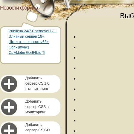
Новости форума
Выб
Publicua 24/7 Chernovci 17+
Элитный сервер 18+
Школоте не понять 68+
Obnx [myac]
Cs Aktobe Gor94bie Tt
Добавить
сервер CS 1.6
в мониторинг
Добавить
сервер CSS в
мониторинг
Добавить
сервер CS GO