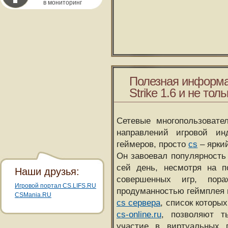
в мониторинг
Полезная информа
Strike 1.6 и не толь
Сетевые многопользовате
направлений игровой и
геймеров, просто
cs
– ярки
Он завоевал популярность 
сей день, несмотря на 
Наши друзья:
совершенных игр, пора
Игровой портал CS.LIFS.RU
продуманностью геймплея 
CSMania.RU
cs сервера
, список которы
cs-online.ru
, позволяют т
участие в виртуальных п