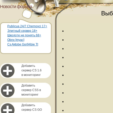
Новости форума
Выб
Publicua 24/7 Chernovci 17+
Элитный сервер 18+
Школоте не понять 68+
Obnx [myac]
Cs Aktobe Gor94bie Tt
Добавить
сервер CS 1.6
в мониторинг
Добавить
сервер CSS в
мониторинг
Добавить
сервер CS GO