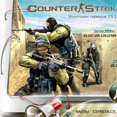
Мониторинг серверов: CS 1
Server Offline
92.247.195.128:2700
C
91.
ФАЙЛЫ
СЕРВЕРА CS