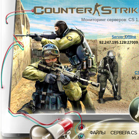
Мониторинг серверов: CS 1
Server Offline
92.247.195.128:2700
C
91.
ФАЙЛЫ
СЕРВЕРА CS