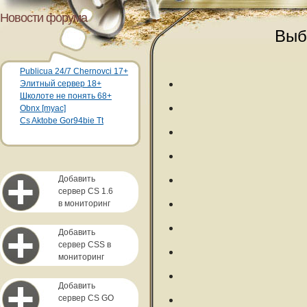
Новости форума
Выб
Publicua 24/7 Chernovci 17+
Элитный сервер 18+
Школоте не понять 68+
Obnx [myac]
Cs Aktobe Gor94bie Tt
Добавить
сервер CS 1.6
в мониторинг
Добавить
сервер CSS в
мониторинг
Добавить
сервер CS GO