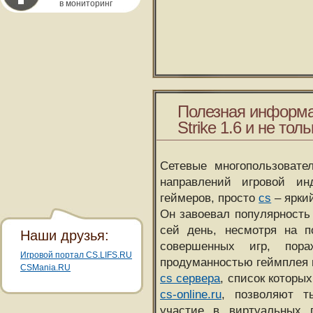
в мониторинг
Полезная информа
Strike 1.6 и не толь
Сетевые многопользовате
направлений игровой и
геймеров, просто
cs
– ярки
Он завоевал популярность 
сей день, несмотря на 
Наши друзья:
совершенных игр, пора
Игровой портал CS.LIFS.RU
продуманностью геймплея 
CSMania.RU
cs сервера
, список которы
cs-online.ru
, позволяют т
участие в виртуальных п