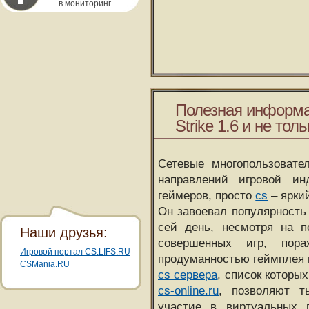
в мониторинг
Полезная информа
Strike 1.6 и не толь
Сетевые многопользовате
направлений игровой и
геймеров, просто
cs
– ярки
Он завоевал популярность 
сей день, несмотря на 
Наши друзья:
совершенных игр, пора
Игровой портал CS.LIFS.RU
продуманностью геймплея 
CSMania.RU
cs сервера
, список которы
cs-online.ru
, позволяют т
участие в виртуальных п