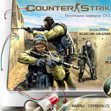
Мониторинг серверов: CS 1
Server Offline
92.247.195.128:2700
C
91.
ФАЙЛЫ
СЕРВЕРА CS