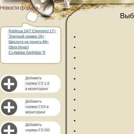
Новости форума
Выб
Publicua 24/7 Chernovci 17+
Элитный сервер 18+
Школоте не понять 68+
Obnx [myac]
Cs Aktobe Gor94bie Tt
Добавить
сервер CS 1.6
в мониторинг
Добавить
сервер CSS в
мониторинг
Добавить
сервер CS GO