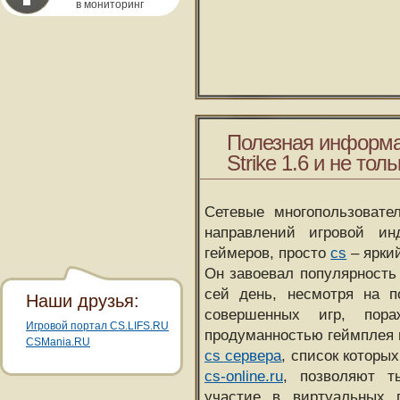
в мониторинг
Полезная информа
Strike 1.6 и не толь
Сетевые многопользовате
направлений игровой и
геймеров, просто
cs
– ярки
Он завоевал популярность 
сей день, несмотря на 
Наши друзья:
совершенных игр, пора
Игровой портал CS.LIFS.RU
продуманностью геймплея 
CSMania.RU
cs сервера
, список которы
cs-online.ru
, позволяют т
участие в виртуальных п