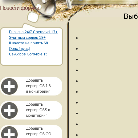
Новости форума
Выб
Publicua 24/7 Chernovci 17+
Элитный сервер 18+
Школоте не понять 68+
Obnx [myac]
Cs Aktobe Gor94bie Tt
Добавить
сервер CS 1.6
в мониторинг
Добавить
сервер CSS в
мониторинг
Добавить
сервер CS GO