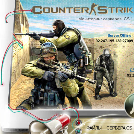
Мониторинг серверов: CS 1
Server Offline
92.247.195.128:2700
C
91.
ФАЙЛЫ
СЕРВЕРА CS