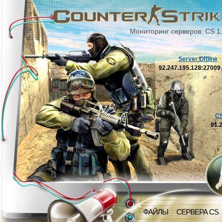
Мониторинг серверов: CS 1
Server Offline
92.247.195.128:2700
C
91.
ФАЙЛЫ
СЕРВЕРА CS