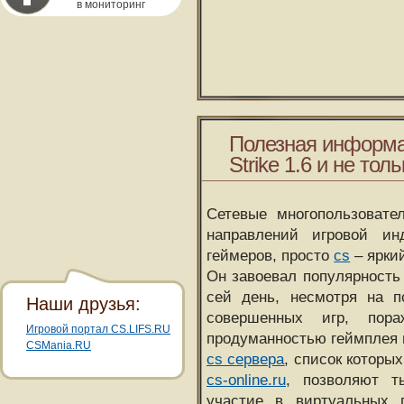
в мониторинг
Полезная информа
Strike 1.6 и не толь
Сетевые многопользовате
направлений игровой и
геймеров, просто
cs
– ярки
Он завоевал популярность 
сей день, несмотря на 
Наши друзья:
совершенных игр, пора
Игровой портал CS.LIFS.RU
продуманностью геймплея 
CSMania.RU
cs сервера
, список которы
cs-online.ru
, позволяют т
участие в виртуальных п