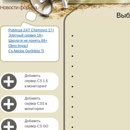
Новости форума
Выб
Publicua 24/7 Chernovci 17+
Элитный сервер 18+
Школоте не понять 68+
Obnx [myac]
Cs Aktobe Gor94bie Tt
Добавить
сервер CS 1.6
в мониторинг
Добавить
сервер CSS в
мониторинг
Добавить
сервер CS GO