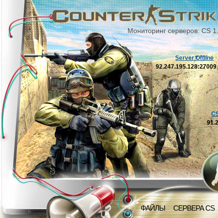
Мониторинг серверов: CS 1
Server Offline
92.247.195.128:2700
C
91.
ФАЙЛЫ
СЕРВЕРА CS