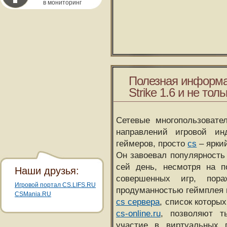
в мониторинг
Полезная информа
Strike 1.6 и не толь
Сетевые многопользовате
направлений игровой и
геймеров, просто
cs
– ярки
Он завоевал популярность 
сей день, несмотря на 
Наши друзья:
совершенных игр, пора
Игровой портал CS.LIFS.RU
продуманностью геймплея 
CSMania.RU
cs сервера
, список которы
cs-online.ru
, позволяют т
участие в виртуальных п