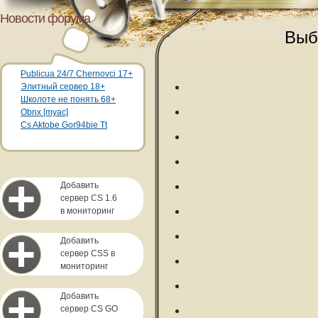
Новости форума
Выб
Publicua 24/7 Chernovci 17+
Элитный сервер 18+
Школоте не понять 68+
Obnx [myac]
Cs Aktobe Gor94bie Tt
Добавить
сервер CS 1.6
в мониторинг
Добавить
сервер CSS в
мониторинг
Добавить
сервер CS GO