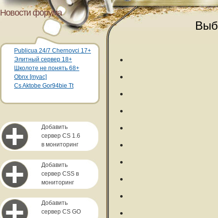
Новости форума
Выб
Publicua 24/7 Chernovci 17+
Элитный сервер 18+
Школоте не понять 68+
Obnx [myac]
Cs Aktobe Gor94bie Tt
Добавить
сервер CS 1.6
в мониторинг
Добавить
сервер CSS в
мониторинг
Добавить
сервер CS GO