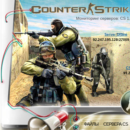
Мониторинг серверов: CS 1
Server Offline
92.247.195.128:2700
C
91.
ФАЙЛЫ
СЕРВЕРА CS