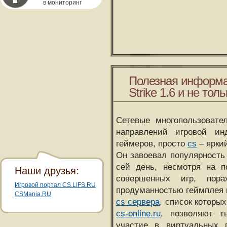
в мониторинг
Полезная информа
Strike 1.6 и не толь
Сетевые многопользовате
направлений игровой и
геймеров, просто
cs
– ярки
Он завоевал популярность 
сей день, несмотря на 
Наши друзья:
совершенных игр, пора
Игровой портал CS.LIFS.RU
продуманностью геймплея 
CSMania.RU
cs сервера
, список которы
cs-online.ru
, позволяют т
участие в виртуальных п