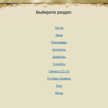
Выберите раздел.
Патчи
Звуки
Программы
Античиты
Шаблоны
Спрайты
Скачать CS 1.6
Готовые сервера
Лого
Моды