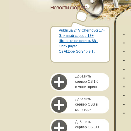
Новости форума
Publicua 24/7 Chernovci 17+
Элитный сервер 18+
Школоте не понять 68+
Obnx [myac]
Cs Aktobe Gor94bie Tt
Добавить
сервер CS 1.6
в мониторинг
Добавить
сервер CSS в
мониторинг
Добавить
сервер CS GO