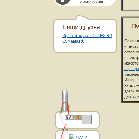
в мониторинг
По
Наши друзья:
Игровой портал CS.LIFS.RU
Сетевы
CSMania.RU
индуст
сетевых
несмотр
красот
сервера
тысячам
Интерне
Здесь к
здесь м
для все