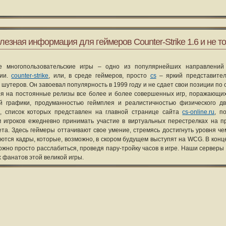
лезная информация для геймеров Counter-Strike 1.6 и не то
е многопользовательские игры – одно из популярнейших направлений
рии.
counter-strike
, или, в среде геймеров, просто
cs
– яркий представите
 шутеров. Он завоевал популярность в 1999 году и не сдает свои позиции по 
я на постоянные релизы все более и более совершенных игр, поражающих
ой графики, продуманностью геймплея и реалистичностью физического д
, список которых представлен на главной странице сайта
cs-online.ru
, п
 игроков ежедневно принимать участие в виртуальных перестрелках на п
та. Здесь геймеры оттачивают свое умение, стремясь достигнуть уровня че
уются кадры, которые, возможно, в скором будущем выступят на WCG. В конце
ожно просто расслабиться, проведя пару-тройку часов в игре. Наши серверы
х фанатов этой великой игры.