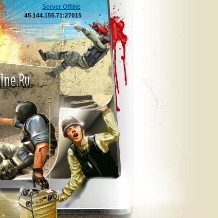
Server Offline
45.144.155.71:27015
[OFF]