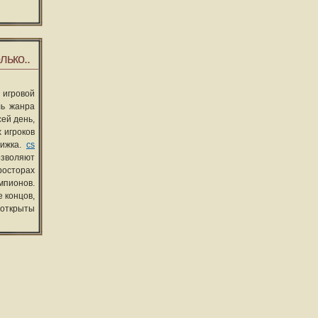
лько..
 игровой
ль жанра
сей день,
 игроков
вижка.
cs
озволяют
росторах
мпионов.
 концов,
 открыты