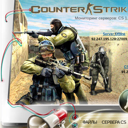
Мониторинг серверов: CS 1
Server Offline
92.247.195.128:2700
C
91.
ФАЙЛЫ
СЕРВЕРА CS