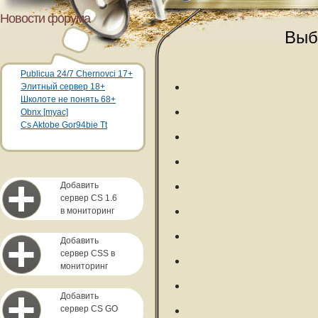
Новости форума
Выб
Publicua 24/7 Chernovci 17+
Элитный сервер 18+
Школоте не понять 68+
Obnx [myac]
Cs Aktobe Gor94bie Tt
Добавить
сервер CS 1.6
в мониторинг
Добавить
сервер CSS в
мониторинг
Добавить
сервер CS GO