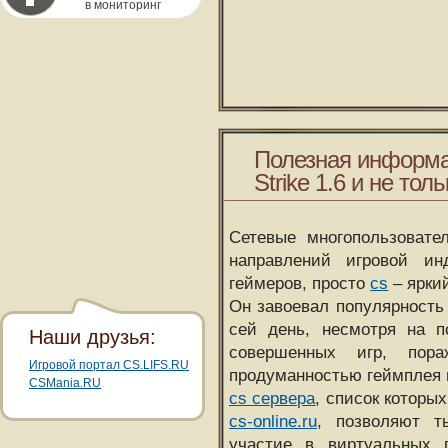
в мониторинг
Полезная информа
Strike 1.6 и не толь
Сетевые многопользовате
направлений игровой и
геймеров, просто
cs
– ярки
Он завоевал популярность 
сей день, несмотря на 
Наши друзья:
совершенных игр, пора
Игровой портал CS.LIFS.RU
продуманностью геймплея 
CSMania.RU
cs сервера
, список которы
cs-online.ru
, позволяют т
участие в виртуальных п