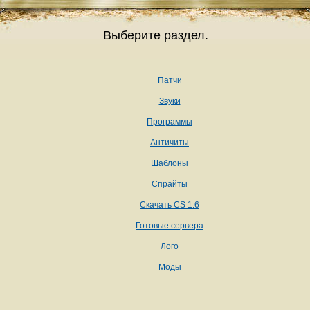
Выберите раздел.
Патчи
Звуки
Программы
Античиты
Шаблоны
Спрайты
Скачать CS 1.6
Готовые сервера
Лого
Моды