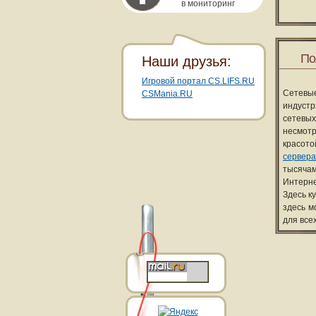
в мониторинг
По
Наши друзья:
Игровой портал CS.LIFS.RU
Сетевы
CSMania.RU
индуст
сетевых
несмотр
красот
сервера
тысячам
Интерне
Здесь к
здесь м
для все