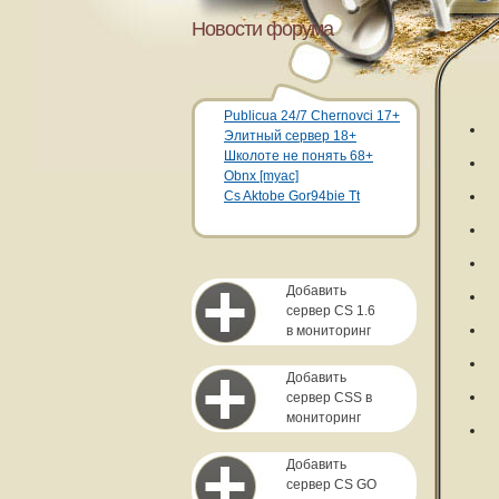
Новости форума
Publicua 24/7 Chernovci 17+
Элитный сервер 18+
Школоте не понять 68+
Obnx [myac]
Cs Aktobe Gor94bie Tt
Добавить
сервер CS 1.6
в мониторинг
Добавить
сервер CSS в
мониторинг
Добавить
сервер CS GO