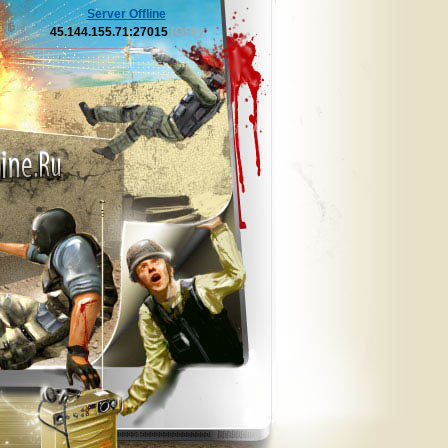
Server Offline
45.144.155.71:27015
[OFF]