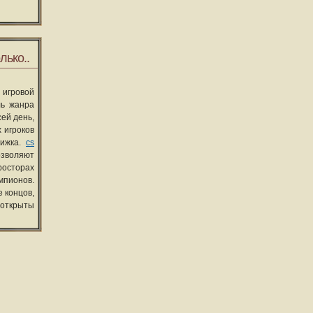
лько..
 игровой
ль жанра
сей день,
 игроков
вижка.
cs
озволяют
росторах
мпионов.
 концов,
 открыты