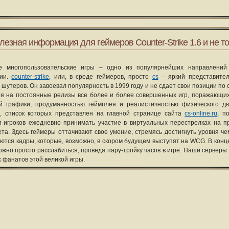
лезная информация для геймеров Counter-Strike 1.6 и не то
е многопользовательские игры – одно из популярнейших направлений
рии.
counter-strike
, или, в среде геймеров, просто
cs
– яркий представите
 шутеров. Он завоевал популярность в 1999 году и не сдает свои позиции по 
я на постоянные релизы все более и более совершенных игр, поражающих
ой графики, продуманностью геймплея и реалистичностью физического д
, список которых представлен на главной странице сайта
cs-online.ru
, п
 игроков ежедневно принимать участие в виртуальных перестрелках на п
та. Здесь геймеры оттачивают свое умение, стремясь достигнуть уровня че
уются кадры, которые, возможно, в скором будущем выступят на WCG. В конце
ожно просто расслабиться, проведя пару-тройку часов в игре. Наши серверы
х фанатов этой великой игры.