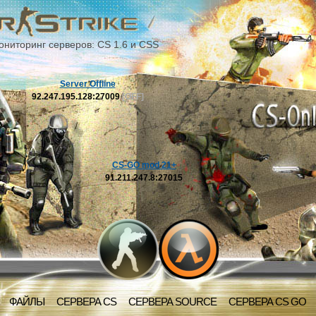
ониторинг серверов: CS 1.6 и CSS
Server Offline
92.247.195.128:27009
[OFF]
CS-GO mod 21+
91.211.247.8:27015
ФАЙЛЫ
СЕРВЕРА CS
СЕРВЕРА SOURCE
СЕРВЕРА CS GO