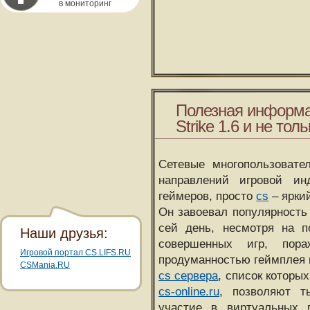
в мониторинг
Полезная информа
Strike 1.6 и не толь
Сетевые многопользовате
направлений игровой и
геймеров, просто
cs
– ярки
Он завоевал популярность 
сей день, несмотря на 
Наши друзья:
совершенных игр, пора
Игровой портал CS.LIFS.RU
продуманностью геймплея 
CSMania.RU
cs сервера
, список которы
cs-online.ru
, позволяют т
участие в виртуальных п