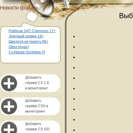
Новости форума
Выб
Publicua 24/7 Chernovci 17+
Элитный сервер 18+
Школоте не понять 68+
Obnx [myac]
Cs Aktobe Gor94bie Tt
Добавить
сервер CS 1.6
в мониторинг
Добавить
сервер CSS в
мониторинг
Добавить
сервер CS GO