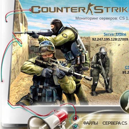
Мониторинг серверов: CS 1
Server Offline
92.247.195.128:2700
C
91.
ФАЙЛЫ
СЕРВЕРА CS