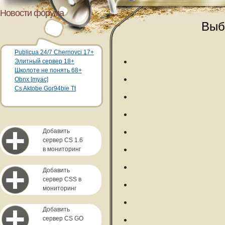
Новости форума
Выб
Publicua 24/7 Chernovci 17+
Элитный сервер 18+
Школоте не понять 68+
Obnx [myac]
Cs Aktobe Gor94bie Tt
Добавить
сервер CS 1.6
в мониторинг
Добавить
сервер CSS в
мониторинг
Добавить
сервер CS GO