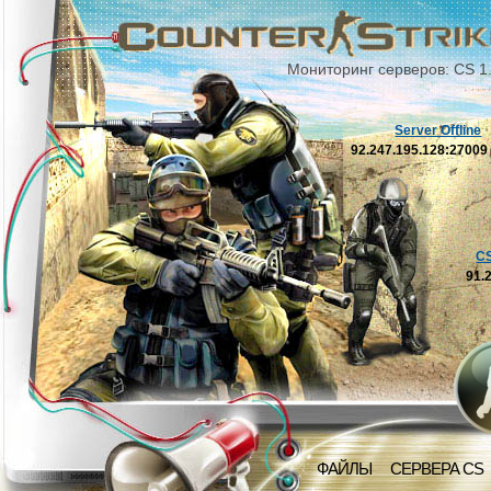
Мониторинг серверов: CS 1
Server Offline
92.247.195.128:2700
C
91.
ФАЙЛЫ
СЕРВЕРА CS