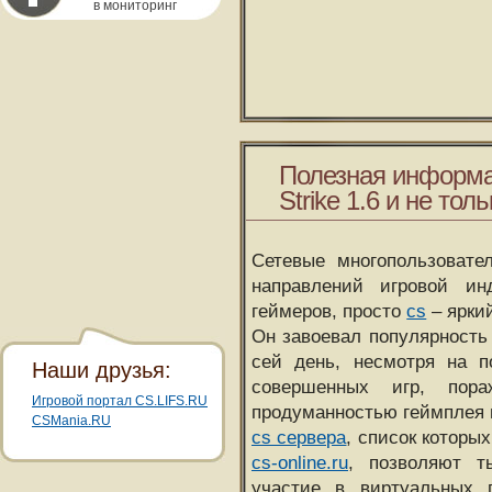
в мониторинг
Полезная информа
Strike 1.6 и не толь
Сетевые многопользовате
направлений игровой и
геймеров, просто
cs
– ярки
Он завоевал популярность 
сей день, несмотря на 
Наши друзья:
совершенных игр, пора
Игровой портал CS.LIFS.RU
продуманностью геймплея 
CSMania.RU
cs сервера
, список которы
cs-online.ru
, позволяют т
участие в виртуальных п