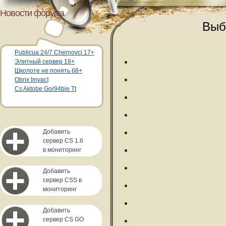
Новости форума
Выб
Publicua 24/7 Chernovci 17+
Элитный сервер 18+
Школоте не понять 68+
Obnx [myac]
Cs Aktobe Gor94bie Tt
Добавить
сервер CS 1.6
в мониторинг
Добавить
сервер CSS в
мониторинг
Добавить
сервер CS GO