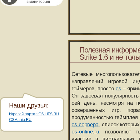
в мониторинг
Полезная информа
Strike 1.6 и не толь
Сетевые многопользовате
направлений игровой и
геймеров, просто
cs
– ярки
Он завоевал популярность 
сей день, несмотря на 
Наши друзья:
совершенных игр, пора
Игровой портал CS.LIFS.RU
продуманностью геймплея 
CSMania.RU
cs сервера
, список которы
cs-online.ru
, позволяют т
участие в виртуальных п