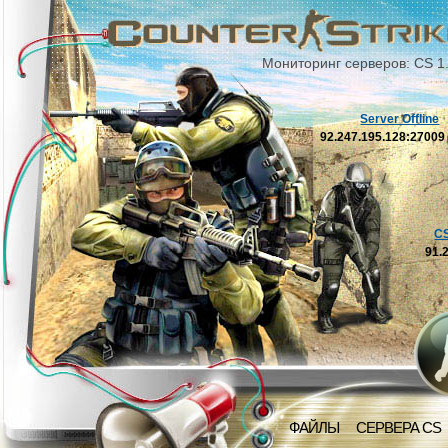
Мониторинг серверов: CS 1
Server Offline
92.247.195.128:2700
C
91.
ФАЙЛЫ
СЕРВЕРА CS