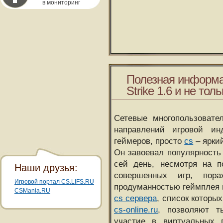
в мониторинг
Полезная информа
Strike 1.6 и не толь
Сетевые многопользовате
направлений игровой и
геймеров, просто
cs
– ярки
Он завоевал популярность 
сей день, несмотря на 
Наши друзья:
совершенных игр, пора
Игровой портал CS.LIFS.RU
продуманностью геймплея 
CSMania.RU
cs сервера
, список которы
cs-online.ru
, позволяют т
участие в виртуальных п