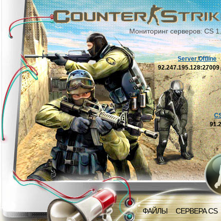
Мониторинг серверов: CS 1
Server Offline
92.247.195.128:2700
C
91.
ФАЙЛЫ
СЕРВЕРА CS