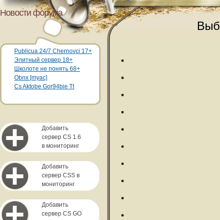
Новости форума
Выб
Publicua 24/7 Chernovci 17+
Элитный сервер 18+
Школоте не понять 68+
Obnx [myac]
Cs Aktobe Gor94bie Tt
Добавить
сервер CS 1.6
в мониторинг
Добавить
сервер CSS в
мониторинг
Добавить
сервер CS GO