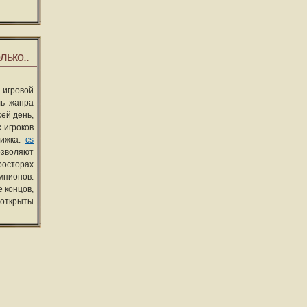
лько..
 игровой
ль жанра
сей день,
 игроков
вижка.
cs
озволяют
росторах
мпионов.
 концов,
 открыты