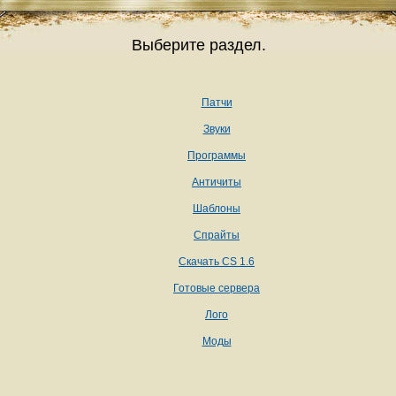
Выберите раздел.
Патчи
Звуки
Программы
Античиты
Шаблоны
Спрайты
Скачать CS 1.6
Готовые сервера
Лого
Моды