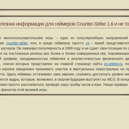
лезная информация для геймеров Counter-Strike 1.6 и не то
е многопользовательские игры – одно из популярнейших направлений
рии.
counter-strike
, или, в среде геймеров, просто
cs
– яркий представите
 шутеров. Он завоевал популярность в 1999 году и не сдает свои позиции по 
я на постоянные релизы все более и более совершенных игр, поражающих
ой графики, продуманностью геймплея и реалистичностью физического д
, список которых представлен на главной странице сайта
cs-online.ru
, п
 игроков ежедневно принимать участие в виртуальных перестрелках на п
та. Здесь геймеры оттачивают свое умение, стремясь достигнуть уровня че
уются кадры, которые, возможно, в скором будущем выступят на WCG. В конце
ожно просто расслабиться, проведя пару-тройку часов в игре. Наши серверы
х фанатов этой великой игры.