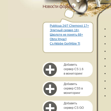
Новости форума
Publicua 24/7 Chernovci 17+
Элитный сервер 18+
Школоте не понять 68+
Obnx [myac]
Cs Aktobe Gor94bie Tt
Добавить
сервер CS 1.6
в мониторинг
Добавить
сервер CSS в
мониторинг
Добавить
сервер CS GO