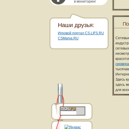
в мониторинг
По
Наши друзья:
Игровой портал CS.LIFS.RU
Сетевы
CSMania.RU
индуст
сетевых
несмотр
красот
сервера
тысячам
Интерне
Здесь к
здесь м
для все