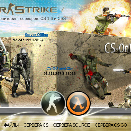
ониторинг серверов: CS 1.6 и CSS
Server Offline
92.247.195.128:27009
[OFF]
CS-GO mod 21+
91.211.247.8:27015
ФАЙЛЫ
СЕРВЕРА CS
СЕРВЕРА SOURCE
СЕРВЕРА CS GO