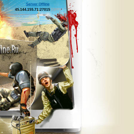
Server Offline
45.144.155.71:27015
[OFF]