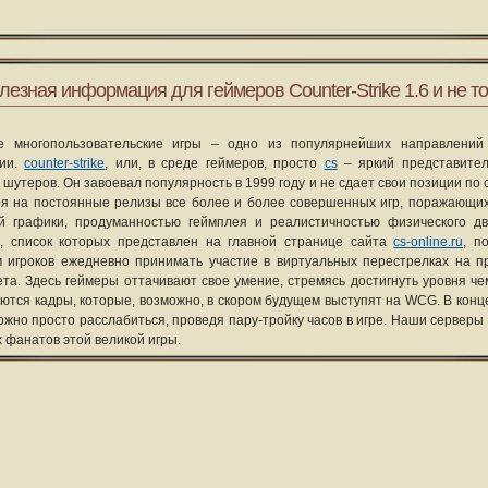
лезная информация для геймеров Counter-Strike 1.6 и не то
е многопользовательские игры – одно из популярнейших направлений
рии.
counter-strike
, или, в среде геймеров, просто
cs
– яркий представите
 шутеров. Он завоевал популярность в 1999 году и не сдает свои позиции по 
я на постоянные релизы все более и более совершенных игр, поражающих
ой графики, продуманностью геймплея и реалистичностью физического д
, список которых представлен на главной странице сайта
cs-online.ru
, п
 игроков ежедневно принимать участие в виртуальных перестрелках на п
та. Здесь геймеры оттачивают свое умение, стремясь достигнуть уровня че
уются кадры, которые, возможно, в скором будущем выступят на WCG. В конце
ожно просто расслабиться, проведя пару-тройку часов в игре. Наши серверы
х фанатов этой великой игры.