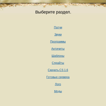
Выберите раздел.
Патчи
Звуки
Программы
Античиты
Шаблоны
Спрайты
Скачать CS 1.6
Готовые сервера
Лого
Моды