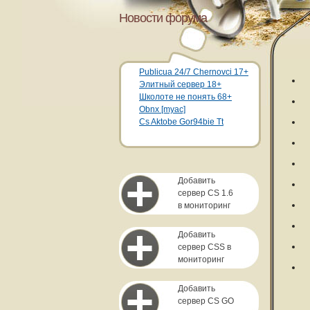
Новости форума
Publicua 24/7 Chernovci 17+
Элитный сервер 18+
Школоте не понять 68+
Obnx [myac]
Cs Aktobe Gor94bie Tt
Добавить
сервер CS 1.6
в мониторинг
Добавить
сервер CSS в
мониторинг
Добавить
сервер CS GO