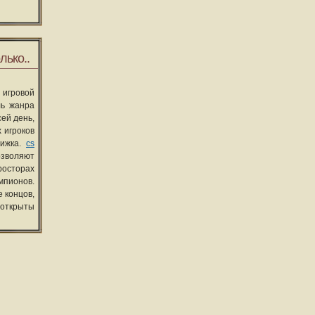
лько..
 игровой
ль жанра
сей день,
 игроков
вижка.
cs
озволяют
росторах
мпионов.
 концов,
 открыты