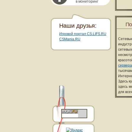
в мониторинг
По
Наши друзья:
Игровой портал CS.LIFS.RU
Сетевы
CSMania.RU
индуст
сетевых
несмотр
красот
сервера
тысячам
Интерне
Здесь к
здесь м
для все