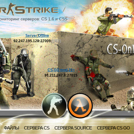
ониторинг серверов: CS 1.6 и CSS
Server Offline
92.247.195.128:27009
[OFF]
CS-GO mod 21+
91.211.247.8:27015
ФАЙЛЫ
СЕРВЕРА CS
СЕРВЕРА SOURCE
СЕРВЕРА CS GO