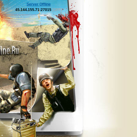
Server Offline
45.144.155.71:27015
[OFF]