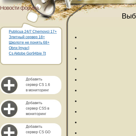
Новости форума
Выб
Publicua 24/7 Chernovci 17+
Элитный сервер 18+
Школоте не понять 68+
Obnx [myac]
Cs Aktobe Gor94bie Tt
Добавить
сервер CS 1.6
в мониторинг
Добавить
сервер CSS в
мониторинг
Добавить
сервер CS GO