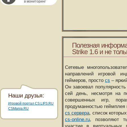
в мониторинг
Полезная информа
Strike 1.6 и не толь
Сетевые многопользовате
направлений игровой и
геймеров, просто
cs
– ярки
Он завоевал популярность 
сей день, несмотря на 
Наши друзья:
совершенных игр, пора
Игровой портал CS.LIFS.RU
продуманностью геймплея 
CSMania.RU
cs сервера
, список которы
cs-online.ru
, позволяют т
участие в виртуальных п