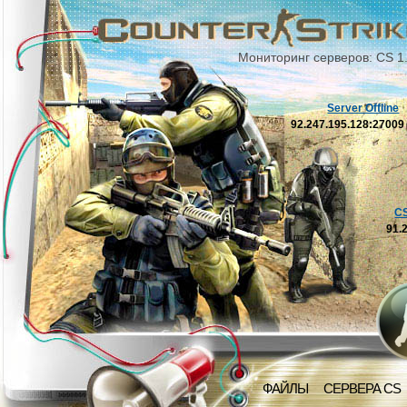
Мониторинг серверов: CS 1
Server Offline
92.247.195.128:2700
C
91.
ФАЙЛЫ
СЕРВЕРА CS