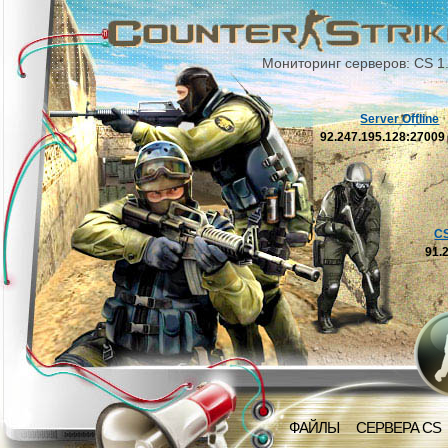
Мониторинг серверов: CS 1
Server Offline
92.247.195.128:2700
C
91.
ФАЙЛЫ
СЕРВЕРА CS