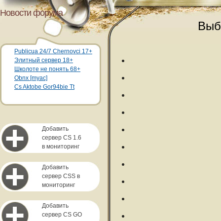
Новости форума
Выб
Publicua 24/7 Chernovci 17+
Элитный сервер 18+
Школоте не понять 68+
Obnx [myac]
Cs Aktobe Gor94bie Tt
Добавить
сервер CS 1.6
в мониторинг
Добавить
сервер CSS в
мониторинг
Добавить
сервер CS GO