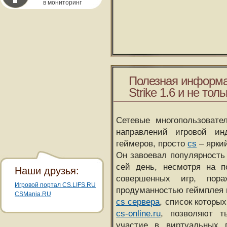
в мониторинг
Полезная информа
Strike 1.6 и не толь
Сетевые многопользовате
направлений игровой и
геймеров, просто
cs
– ярки
Он завоевал популярность 
сей день, несмотря на 
Наши друзья:
совершенных игр, пора
Игровой портал CS.LIFS.RU
продуманностью геймплея 
CSMania.RU
cs сервера
, список которы
cs-online.ru
, позволяют т
участие в виртуальных п