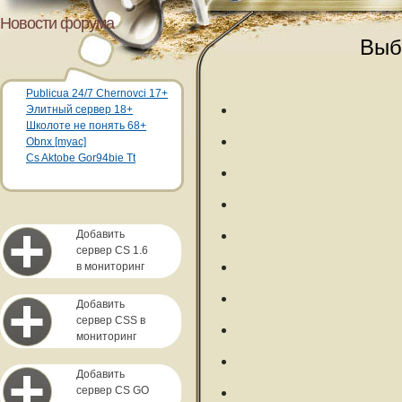
Новости форума
Выб
Publicua 24/7 Chernovci 17+
Элитный сервер 18+
Школоте не понять 68+
Obnx [myac]
Cs Aktobe Gor94bie Tt
Добавить
сервер CS 1.6
в мониторинг
Добавить
сервер CSS в
мониторинг
Добавить
сервер CS GO