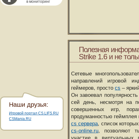
в мониторинг
Полезная информа
Strike 1.6 и не толь
Сетевые многопользовате
направлений игровой и
геймеров, просто
cs
– ярки
Он завоевал популярность 
сей день, несмотря на 
Наши друзья:
совершенных игр, пора
Игровой портал CS.LIFS.RU
продуманностью геймплея 
CSMania.RU
cs сервера
, список которы
cs-online.ru
, позволяют т
участие в виртуальных п