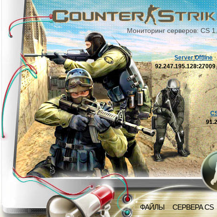
Мониторинг серверов: CS 1
Server Offline
92.247.195.128:2700
C
91.
ФАЙЛЫ
СЕРВЕРА CS