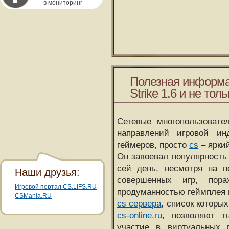
в мониторинг
Полезная информа
Strike 1.6 и не толь
Сетевые многопользовате
направлений игровой и
геймеров, просто
cs
– ярки
Он завоевал популярность 
сей день, несмотря на 
Наши друзья:
совершенных игр, пора
Игровой портал CS.LIFS.RU
продуманностью геймплея 
CSMania.RU
cs сервера
, список которы
cs-online.ru
, позволяют т
участие в виртуальных п