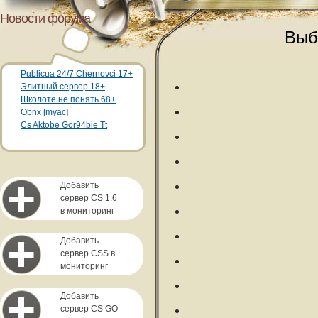
Новости форума
Выб
Publicua 24/7 Chernovci 17+
Элитный сервер 18+
Школоте не понять 68+
Obnx [myac]
Cs Aktobe Gor94bie Tt
Добавить
сервер CS 1.6
в мониторинг
Добавить
сервер CSS в
мониторинг
Добавить
сервер CS GO