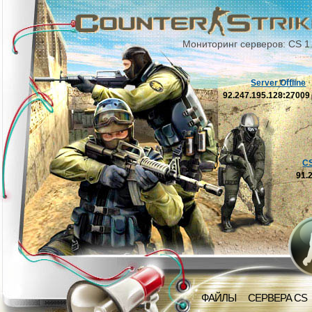
Мониторинг серверов: CS 1
Server Offline
92.247.195.128:2700
C
91.
ФАЙЛЫ
СЕРВЕРА CS