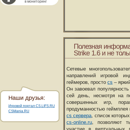
в мониторинг
Полезная информа
Strike 1.6 и не толь
Сетевые многопользовате
направлений игровой и
геймеров, просто
cs
– ярки
Он завоевал популярность 
сей день, несмотря на 
Наши друзья:
совершенных игр, пора
Игровой портал CS.LIFS.RU
продуманностью геймплея 
CSMania.RU
cs сервера
, список которы
cs-online.ru
, позволяют т
участие в виртуальных п