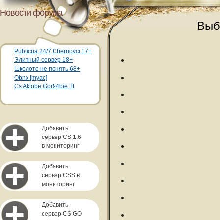
Новости форума
Выб
Publicua 24/7 Chernovci 17+
Элитный сервер 18+
Школоте не понять 68+
Obnx [myac]
Cs Aktobe Gor94bie Tt
Добавить
сервер CS 1.6
в мониторинг
Добавить
сервер CSS в
мониторинг
Добавить
сервер CS GO