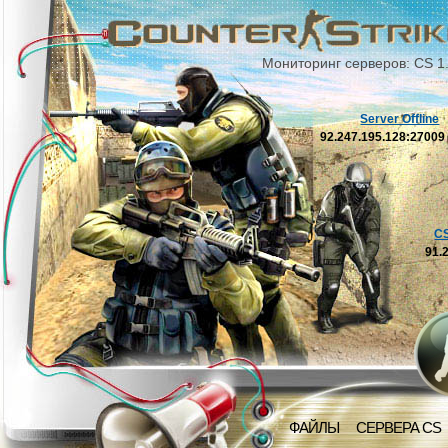
Мониторинг серверов: CS 1
Server Offline
92.247.195.128:2700
C
91.
ФАЙЛЫ
СЕРВЕРА CS