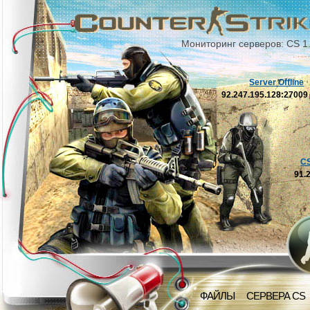
Мониторинг серверов: CS 1
Server Offline
92.247.195.128:2700
C
91.
ФАЙЛЫ
СЕРВЕРА CS