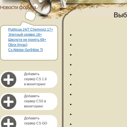
Новости форума
Выб
Publicua 24/7 Chernovci 17+
Элитный сервер 18+
Школоте не понять 68+
Obnx [myac]
Cs Aktobe Gor94bie Tt
Добавить
сервер CS 1.6
в мониторинг
Добавить
сервер CSS в
мониторинг
Добавить
сервер CS GO