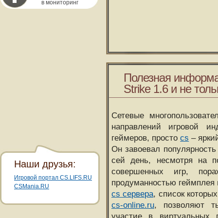
в мониторинг
Полезная информа
Strike 1.6 и не толь
Сетевые многопользовате
направлений игровой и
геймеров, просто
cs
– ярки
Он завоевал популярность 
сей день, несмотря на 
Наши друзья:
совершенных игр, пора
Игровой портал CS.LIFS.RU
продуманностью геймплея 
CSMania.RU
cs сервера
, список которы
cs-online.ru
, позволяют т
участие в виртуальных п