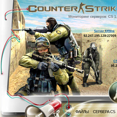
Мониторинг серверов: CS 1
Server Offline
92.247.195.128:2700
C
91.
ФАЙЛЫ
СЕРВЕРА CS