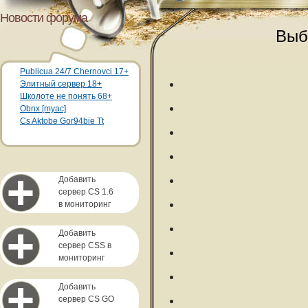
Новости форума
Выб
Publicua 24/7 Chernovci 17+
Элитный сервер 18+
Школоте не понять 68+
Obnx [myac]
Cs Aktobe Gor94bie Tt
Добавить
сервер CS 1.6
в мониторинг
Добавить
сервер CSS в
мониторинг
Добавить
сервер CS GO