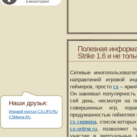
в мониторинг
Полезная информа
Strike 1.6 и не толь
Сетевые многопользовате
направлений игровой и
геймеров, просто
cs
– ярки
Он завоевал популярность 
сей день, несмотря на 
Наши друзья:
совершенных игр, пора
Игровой портал CS.LIFS.RU
продуманностью геймплея 
CSMania.RU
cs сервера
, список которы
cs-online.ru
, позволяют т
участие в виртуальных п