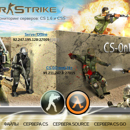
ониторинг серверов: CS 1.6 и CSS
Server Offline
92.247.195.128:27009
[OFF]
CS-GO mod 21+
91.211.247.8:27015
ФАЙЛЫ
СЕРВЕРА CS
СЕРВЕРА SOURCE
СЕРВЕРА CS GO