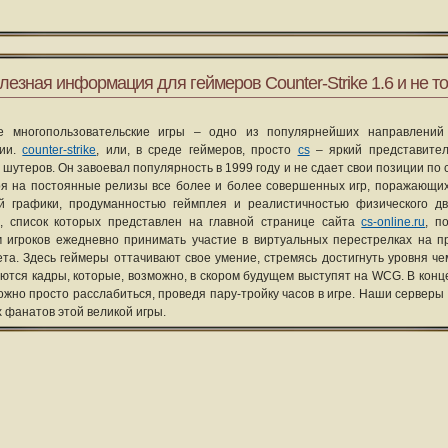
лезная информация для геймеров Counter-Strike 1.6 и не то
е многопользовательские игры – одно из популярнейших направлений
рии.
counter-strike
, или, в среде геймеров, просто
cs
– яркий представите
 шутеров. Он завоевал популярность в 1999 году и не сдает свои позиции по 
я на постоянные релизы все более и более совершенных игр, поражающих
ой графики, продуманностью геймплея и реалистичностью физического д
, список которых представлен на главной странице сайта
cs-online.ru
, п
 игроков ежедневно принимать участие в виртуальных перестрелках на п
та. Здесь геймеры оттачивают свое умение, стремясь достигнуть уровня че
уются кадры, которые, возможно, в скором будущем выступят на WCG. В конце
ожно просто расслабиться, проведя пару-тройку часов в игре. Наши серверы
х фанатов этой великой игры.