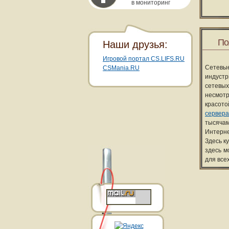
в мониторинг
По
Наши друзья:
Игровой портал CS.LIFS.RU
Сетевы
CSMania.RU
индуст
сетевых
несмотр
красот
сервера
тысячам
Интерне
Здесь к
здесь м
для все