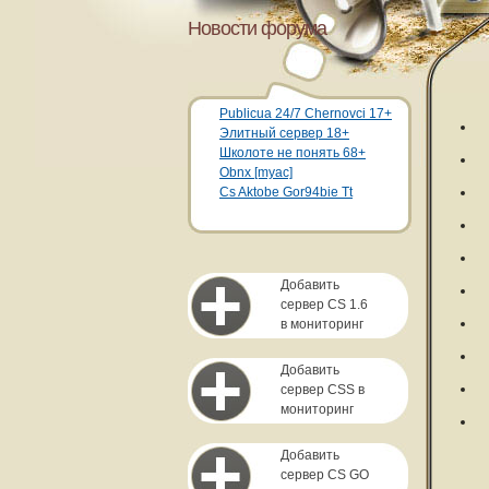
Новости форума
Publicua 24/7 Chernovci 17+
Элитный сервер 18+
Школоте не понять 68+
Obnx [myac]
Cs Aktobe Gor94bie Tt
Добавить
сервер CS 1.6
в мониторинг
Добавить
сервер CSS в
мониторинг
Добавить
сервер CS GO