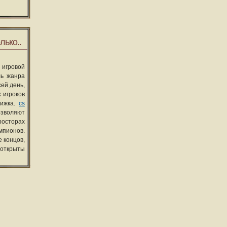
лько..
 игровой
ль жанра
сей день,
 игроков
вижка.
cs
озволяют
росторах
мпионов.
 концов,
 открыты