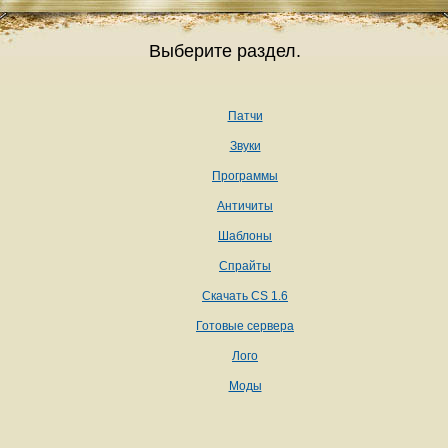
Выберите раздел.
Патчи
Звуки
Программы
Античиты
Шаблоны
Спрайты
Скачать CS 1.6
Готовые сервера
Лого
Моды