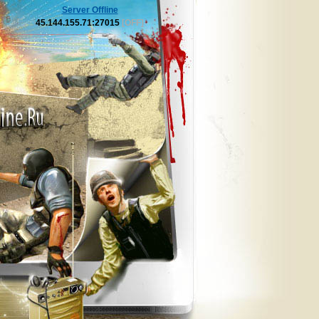
Server Offline
45.144.155.71:27015
[OFF]