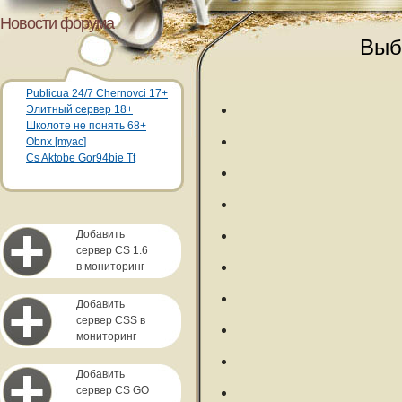
Новости форума
Выб
Publicua 24/7 Chernovci 17+
Элитный сервер 18+
Школоте не понять 68+
Obnx [myac]
Cs Aktobe Gor94bie Tt
Добавить
сервер CS 1.6
в мониторинг
Добавить
сервер CSS в
мониторинг
Добавить
сервер CS GO