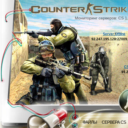
Мониторинг серверов: CS 1
Server Offline
92.247.195.128:2700
C
91.
ФАЙЛЫ
СЕРВЕРА CS