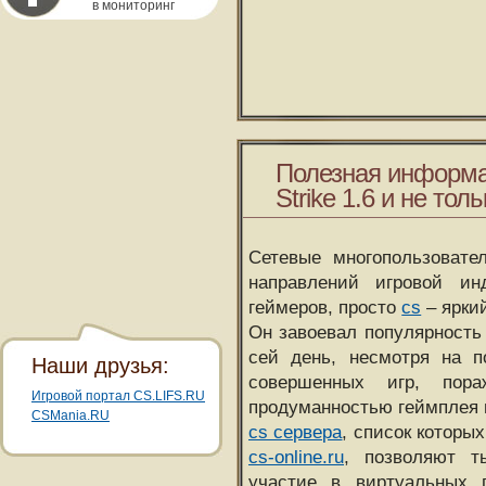
в мониторинг
Полезная информа
Strike 1.6 и не толь
Сетевые многопользовате
направлений игровой и
геймеров, просто
cs
– ярки
Он завоевал популярность 
сей день, несмотря на 
Наши друзья:
совершенных игр, пора
Игровой портал CS.LIFS.RU
продуманностью геймплея 
CSMania.RU
cs сервера
, список которы
cs-online.ru
, позволяют т
участие в виртуальных п