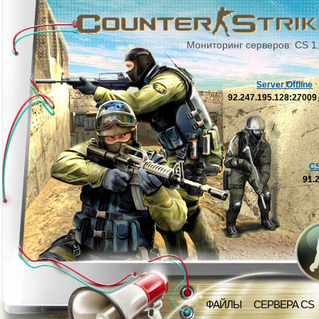
Мониторинг серверов: CS 1
Server Offline
92.247.195.128:2700
C
91.
ФАЙЛЫ
СЕРВЕРА CS