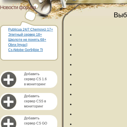
Новости форума
Выб
Publicua 24/7 Chernovci 17+
Элитный сервер 18+
Школоте не понять 68+
Obnx [myac]
Cs Aktobe Gor94bie Tt
Добавить
сервер CS 1.6
в мониторинг
Добавить
сервер CSS в
мониторинг
Добавить
сервер CS GO