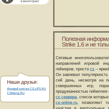
в мониторинг
Полезная информа
Strike 1.6 и не толь
Сетевые многопользовате
направлений игровой и
геймеров, просто
cs
– ярки
Он завоевал популярность 
сей день, несмотря на 
Наши друзья:
совершенных игр, пора
Игровой портал CS.LIFS.RU
продуманностью геймплея 
CSMania.RU
cs сервера
, список которы
cs-online.ru
, позволяют т
участие в виртуальных п