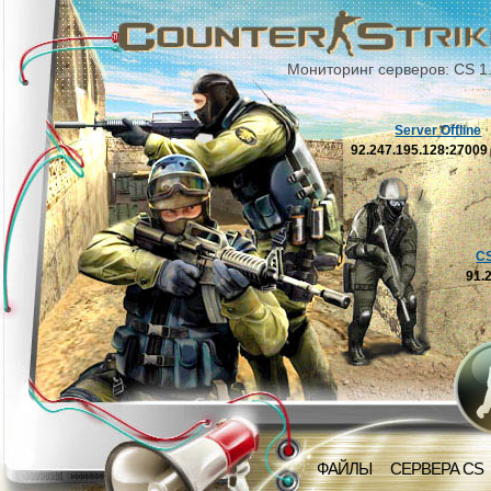
Мониторинг серверов: CS 1
Server Offline
92.247.195.128:2700
C
91.
ФАЙЛЫ
СЕРВЕРА CS