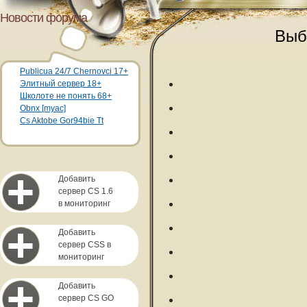
Новости форума
Выб
Publicua 24/7 Chernovci 17+
Элитный сервер 18+
Школоте не понять 68+
Obnx [myac]
Cs Aktobe Gor94bie Tt
Добавить
сервер CS 1.6
в мониторинг
Добавить
сервер CSS в
мониторинг
Добавить
сервер CS GO