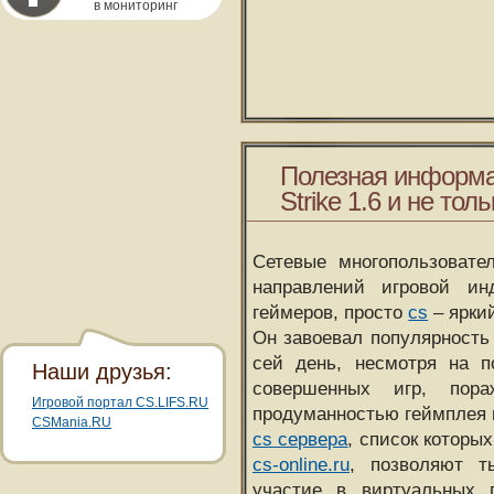
в мониторинг
Полезная информа
Strike 1.6 и не толь
Сетевые многопользовате
направлений игровой и
геймеров, просто
cs
– ярки
Он завоевал популярность 
сей день, несмотря на 
Наши друзья:
совершенных игр, пора
Игровой портал CS.LIFS.RU
продуманностью геймплея 
CSMania.RU
cs сервера
, список которы
cs-online.ru
, позволяют т
участие в виртуальных п