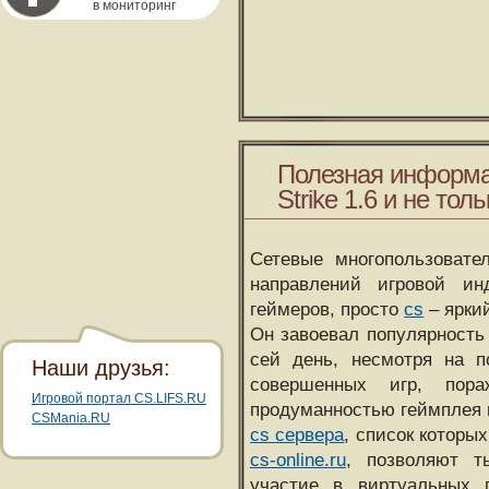
в мониторинг
Полезная информа
Strike 1.6 и не толь
Сетевые многопользовате
направлений игровой и
геймеров, просто
cs
– ярки
Он завоевал популярность 
сей день, несмотря на 
Наши друзья:
совершенных игр, пора
Игровой портал CS.LIFS.RU
продуманностью геймплея 
CSMania.RU
cs сервера
, список которы
cs-online.ru
, позволяют т
участие в виртуальных п