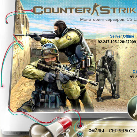
Мониторинг серверов: CS 1
Server Offline
92.247.195.128:2700
C
91.
ФАЙЛЫ
СЕРВЕРА CS