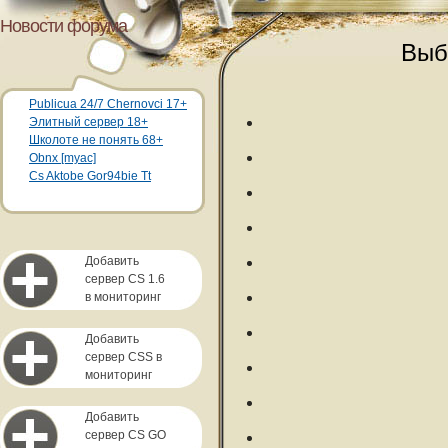
Новости форума
Выб
Publicua 24/7 Chernovci 17+
Элитный сервер 18+
Школоте не понять 68+
Obnx [myac]
Cs Aktobe Gor94bie Tt
Добавить
сервер CS 1.6
в мониторинг
Добавить
сервер CSS в
мониторинг
Добавить
сервер CS GO