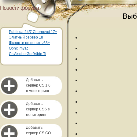
Новости форума
Выб
Publicua 24/7 Chernovci 17+
Элитный сервер 18+
Школоте не понять 68+
Obnx [myac]
Cs Aktobe Gor94bie Tt
Добавить
сервер CS 1.6
в мониторинг
Добавить
сервер CSS в
мониторинг
Добавить
сервер CS GO