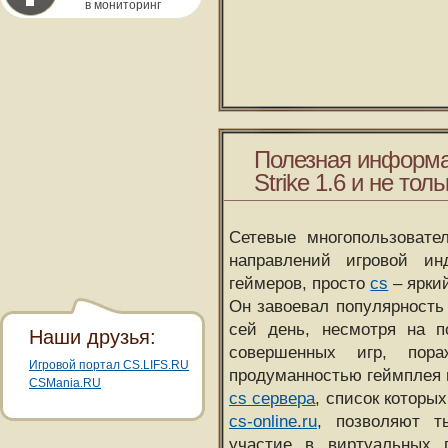
в мониторинг
Полезная информа
Strike 1.6 и не толь
Сетевые многопользовате
направлений игровой и
геймеров, просто
cs
– ярки
Он завоевал популярность 
сей день, несмотря на 
Наши друзья:
совершенных игр, пора
Игровой портал CS.LIFS.RU
продуманностью геймплея 
CSMania.RU
cs сервера
, список которы
cs-online.ru
, позволяют т
участие в виртуальных п