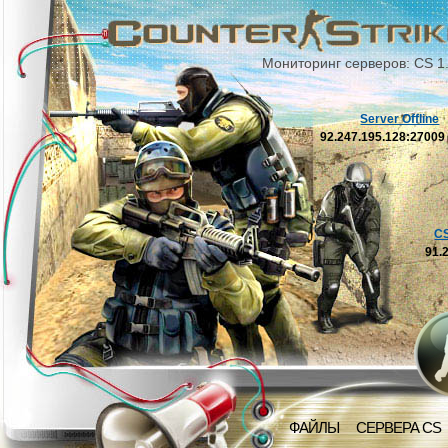
Мониторинг серверов: CS 1
Server Offline
92.247.195.128:2700
C
91.
ФАЙЛЫ
СЕРВЕРА CS