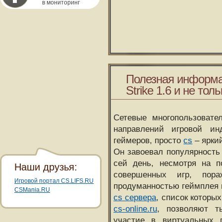
в мониторинг
Полезная информа
Strike 1.6 и не толь
Сетевые многопользовате
направлений игровой и
геймеров, просто
cs
– ярки
Он завоевал популярность 
сей день, несмотря на 
Наши друзья:
совершенных игр, пора
Игровой портал CS.LIFS.RU
продуманностью геймплея 
CSMania.RU
cs сервера
, список которы
cs-online.ru
, позволяют т
участие в виртуальных п