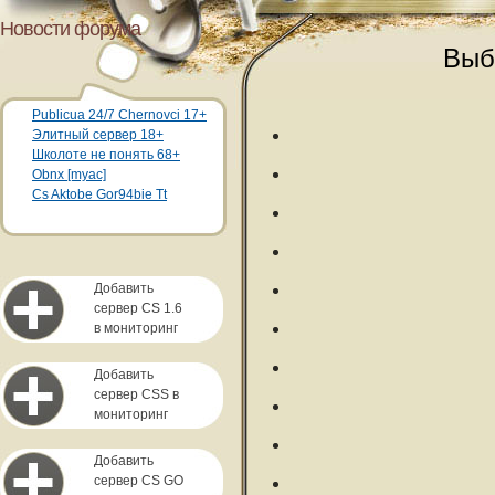
Новости форума
Выб
Publicua 24/7 Chernovci 17+
Элитный сервер 18+
Школоте не понять 68+
Obnx [myac]
Cs Aktobe Gor94bie Tt
Добавить
сервер CS 1.6
в мониторинг
Добавить
сервер CSS в
мониторинг
Добавить
сервер CS GO