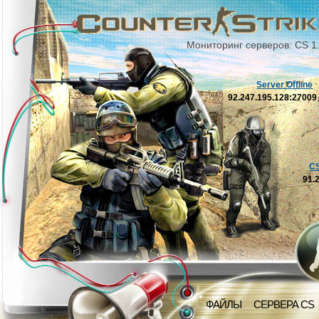
Мониторинг серверов: CS 1
Server Offline
92.247.195.128:2700
C
91.
ФАЙЛЫ
СЕРВЕРА CS